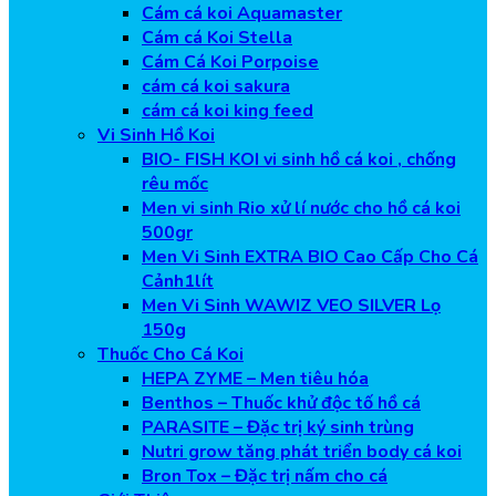
Cám cá koi Aquamaster
Cám cá Koi Stella
Cám Cá Koi Porpoise
cám cá koi sakura
cám cá koi king feed
Vi Sinh Hồ Koi
BIO- FISH KOI vi sinh hồ cá koi , chống
rêu mốc
Men vi sinh Rio xử lí nước cho hồ cá koi
500gr
Men Vi Sinh EXTRA BIO Cao Cấp Cho Cá
Cảnh1lít
Men Vi Sinh WAWIZ VEO SILVER Lọ
150g
Thuốc Cho Cá Koi
HEPA ZYME – Men tiêu hóa
Benthos – Thuốc khử độc tố hồ cá
PARASITE – Đặc trị ký sinh trùng
Nutri grow tăng phát triển body cá koi
Bron Tox – Đặc trị nấm cho cá