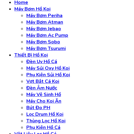
Home
Máy Bơm Hồ Koi
Máy Bơm Periha
Máy Bơm Atman
Máy Bơm Jebao
Máy Bơm Ac Pump
Máy Bơm Sobo
Máy Bơm Tsurumi
Thiết Bị Hồ Koi
Đèn Uv Hồ Cá
Máy Sủi Oxy Hồ Koi
Phụ Kiện Sủi Hồ Koi
Vợt Bắt Cá Koi
Đèn Âm Nước
Máy Vệ Sinh Hồ
Máy Cho Koi Ăn
Bút Đo PH
Lọc Drum Hồ Koi
Thùng Lọc Hồ Koi
Phụ Kiện Hồ Cá