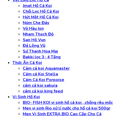
Vật Liệu Lọc Hồ Cá
Jmat Hồ Cá Koi
Chổi Lọc Hồ Cá Koi
Hút Mặt Hồ Cá Koi
Núm Che Đáy
Vỏ Hàu Ion
Nham Thạch Đỏ
San Hô Vụn
Đá Lông Vũ
Sứ Thanh Hoa Mai
Bakki lọc 3- 4 Tầng
Thức Ăn Cá Koi
Cám cá koi Aquamaster
Cám cá Koi Stella
Cám Cá Koi Porpoise
cám cá koi sakura
cám cá koi king feed
Vi Sinh Hồ Koi
BIO- FISH KOI vi sinh hồ cá koi , chống rêu mốc
Men vi sinh Rio xử lí nước cho hồ cá koi 500gr
Men Vi Sinh EXTRA BIO Cao Cấp Cho Cá