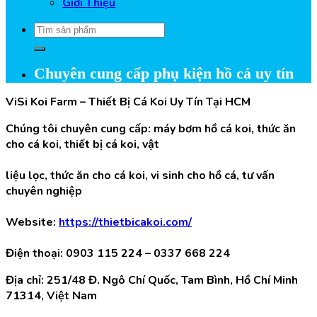
Giới Thiệu
Tìm
kiếm:
Chuyên cung cấp phụ kiện hồ cá uy tín
ViSi Koi Farm – Thiết Bị Cá Koi Uy Tín Tại HCM
Chúng tôi chuyên cung cấp: máy bơm hồ cá koi, thức ăn
cho cá koi, thiết bị cá koi, vật
liệu lọc, thức ăn cho cá koi, vi sinh cho hồ cá, tư vấn
chuyên nghiệp
Website:
https://thietbicakoi.com/
Điện thoại:
0903 115 224
–
0337 668 224
Địa chỉ: 251/48 Đ. Ngô Chí Quốc, Tam Bình, Hồ Chí Minh
71314, Việt Nam