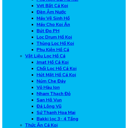
Vợt Bắt Cá Koi
Đèn Âm Nước
Máy Vệ Sinh Hồ
Máy Cho Koi Ăn
Bút Đo PH
Lọc Drum Hồ Koi
Thùng Lọc Hồ Koi
Phụ Kiện Hồ Cá
Vật Liệu Lọc Hồ Cá
Jmat Hồ Cá Koi
Chổi Lọc Hồ Cá Koi
Hút Mặt Hồ Cá Koi
Núm Che Đáy
Vỏ Hàu Ion
Nham Thạch Đỏ
San Hô Vụn
Đá Lông Vũ
Sứ Thanh Hoa Mai
Bakki lọc 3- 4 Tầng
Thức Ăn Cá Koi