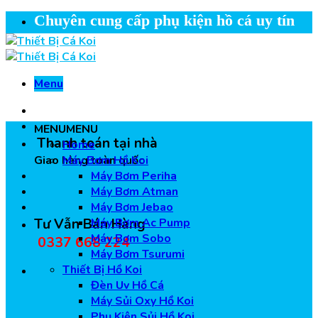
Skip
Chuyên cung cấp phụ kiện hồ cá uy tín
to
content
Menu
MENU
MENU
Thanh toán tại nhà
Home
Giao hàng toàn quốc
Máy Bơm Hồ Koi
Máy Bơm Periha
Máy Bơm Atman
Máy Bơm Jebao
Tư Vẫn Bán Hàng
Máy Bơm Ac Pump
Máy Bơm Sobo
0337 668 224
Máy Bơm Tsurumi
Thiết Bị Hồ Koi
Đèn Uv Hồ Cá
Máy Sủi Oxy Hồ Koi
Phụ Kiện Sủi Hồ Koi