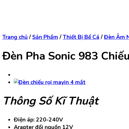
Trang chủ
/
Sản Phẩm
/
Thiết Bị Bể Cá
/
Đèn Âm N
Đèn Pha Sonic 983 Chiế
Thông Số Kĩ Thuật
Điện áp: 220-240V
Arapter đổi nguồn 12V