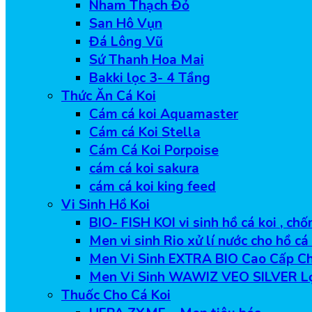
Nham Thạch Đỏ
San Hô Vụn
Đá Lông Vũ
Sứ Thanh Hoa Mai
Bakki lọc 3- 4 Tầng
Thức Ăn Cá Koi
Cám cá koi Aquamaster
Cám cá Koi Stella
Cám Cá Koi Porpoise
cám cá koi sakura
cám cá koi king feed
Vi Sinh Hồ Koi
BIO- FISH KOI vi sinh hồ cá koi , ch
Men vi sinh Rio xử lí nước cho hồ cá
Men Vi Sinh EXTRA BIO Cao Cấp Ch
Men Vi Sinh WAWIZ VEO SILVER L
Thuốc Cho Cá Koi