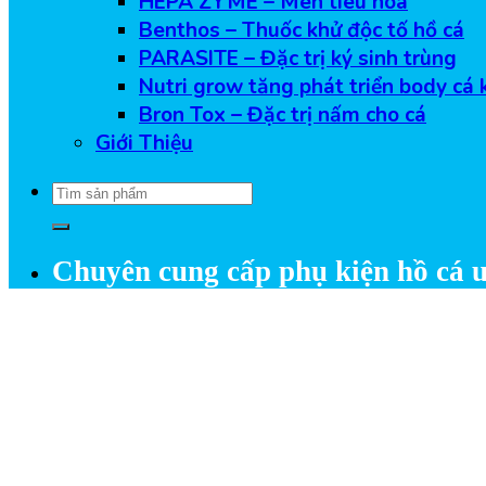
HEPA ZYME – Men tiêu hóa
Benthos – Thuốc khử độc tố hồ cá
PARASITE – Đặc trị ký sinh trùng
Nutri grow tăng phát triển body cá 
Bron Tox – Đặc trị nấm cho cá
Giới Thiệu
Tìm
kiếm:
Chuyên cung cấp phụ kiện hồ cá u