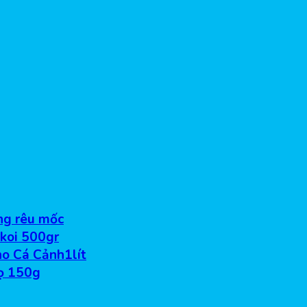
ống rêu mốc
 koi 500gr
o Cá Cảnh1lít
ọ 150g