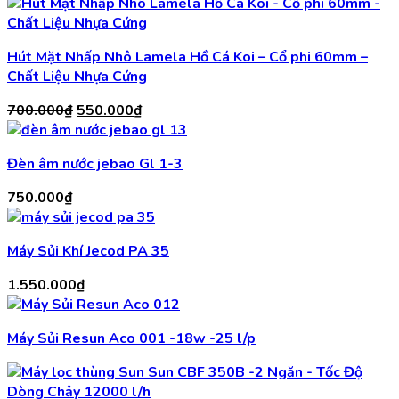
Hút Mặt Nhấp Nhô Lamela Hồ Cá Koi – Cổ phi 60mm –
Chất Liệu Nhựa Cứng
Giá
Giá
700.000
₫
550.000
₫
gốc
hiện
là:
tại
Đèn âm nước jebao Gl 1-3
700.000₫.
là:
550.000₫.
750.000
₫
Máy Sủi Khí Jecod PA 35
1.550.000
₫
Máy Sủi Resun Aco 001 -18w -25 l/p