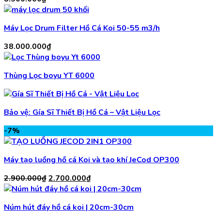
Máy Lọc Drum Filter Hồ Cá Koi 50-55 m3/h
38.000.000
₫
Thùng Lọc boyu YT 6000
Bảo vệ: Gía Sĩ Thiết Bị Hồ Cá – Vật Liệu Lọc
-7%
Máy tạo luồng hồ cá Koi và tạo khí JeCod OP300
Giá
Giá
2.900.000
₫
2.700.000
₫
gốc
hiện
là:
tại
Núm hút đáy hồ cá koi | 20cm-30cm
2.900.000₫.
là: