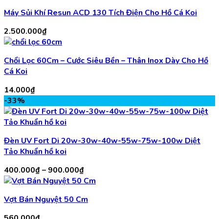
là:
tại
Máy Sủi Khí Resun ACD 130 Tích Điện Cho Hồ Cá Koi
3.000.000₫.
là:
2.500.000₫.
2.500.000
₫
Chổi Lọc 60Cm – Cước Siêu Bền – Thân Inox Dày Cho Hồ
Cá Koi
14.000
₫
-33%
Đèn UV Fort Di 20w-30w-40w-55w-75w-100w Diệt
Tảo Khuẩn hồ koi
Khoảng
400.000
₫
–
900.000
₫
giá:
từ
Vợt Bán Nguyệt 50 Cm
400.000₫
đến
560.000
₫