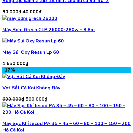
Bông lọc xanh 2 lớp tốt nhất cho hồ cá 85*30*2
Giá
Giá
80.000
₫
40.000
₫
gốc
hiện
là:
tại
Máy Bơm Grech CLP 26000-280w – 8.8m
80.000₫.
là:
40.000₫.
Máy Sủi Oxy Resun Lp 60
1.650.000
₫
-17%
Vợt Bắt Cá Koi Không Đáy
Giá
Giá
600.000
₫
500.000
₫
gốc
hiện
là:
tại
600.000₫.
là:
Máy Sục Khí Jecod PA 35 – 45 – 60 – 80 – 100 – 150 – 200
500.000₫.
Hồ Cá Koi