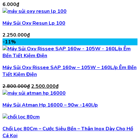
6.000
₫
Máy Sủi Oxy Resun Lp 100
2.250.000
₫
-11%
Máy Sủi Oxy Rissee SAP 160w – 105W – 160L/p Êm Bền
Tiết Kiệm Điện
Giá
Giá
2.800.000
₫
2.500.000
₫
gốc
hiện
là:
tại
Máy Sủi Atman Hp 16000 – 90w -140l/p
2.800.000₫.
là:
2.500.000₫.
Chổi Lọc 80Cm – Cước Siêu Bền – Thân Inox Dày Cho Hồ
Cá Koi