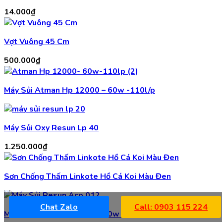
14.000
₫
Vợt Vuông 45 Cm
500.000
₫
Máy Sủi Atman Hp 12000 – 60w -110l/p
Máy Sủi Oxy Resun Lp 40
1.250.000
₫
Sơn Chống Thấm Linkote Hồ Cá Koi Màu Đen
Chat Zalo
Call: 0903 115 224
Máy Sủi Resun Aco 012 -390w -158 l/p