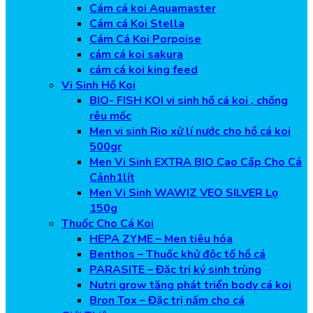
Cám cá koi Aquamaster
Cám cá Koi Stella
Cám Cá Koi Porpoise
cám cá koi sakura
cám cá koi king feed
Vi Sinh Hồ Koi
BIO- FISH KOI vi sinh hồ cá koi , chống
rêu mốc
Men vi sinh Rio xử lí nước cho hồ cá koi
500gr
Men Vi Sinh EXTRA BIO Cao Cấp Cho Cá
Cảnh1lít
Men Vi Sinh WAWIZ VEO SILVER Lọ
150g
Thuốc Cho Cá Koi
HEPA ZYME – Men tiêu hóa
Benthos – Thuốc khử độc tố hồ cá
PARASITE – Đặc trị ký sinh trùng
Nutri grow tăng phát triển body cá koi
Bron Tox – Đặc trị nấm cho cá