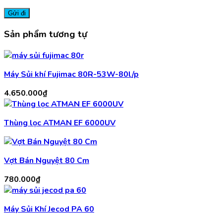
Sản phẩm tương tự
Máy Sủi khí Fujimac 80R-53W-80l/p
4.650.000
₫
Thùng lọc ATMAN EF 6000UV
Vợt Bán Nguyệt 80 Cm
780.000
₫
Máy Sủi Khí Jecod PA 60