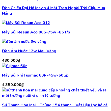
Đèn Chiếu Rọi Hồ Mayin 4 Mắt Treo Ngoài Trời Chịu Mưa
Nắng
Máy Sủi Resun Aco 005-75w -85 l/p
Đèn Âm Nước 12w Màu Vàng
480.000
₫
Máy Sủi khí Fujimac 60R-45w-60l/p
4.350.000
₫
Sứ Thanh Hoa Mai – Thùng 154 thanh – Vật liệu lọc hồ cá