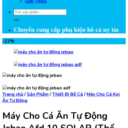
Giới Thiệu
Tìm
kiếm:
Chuyên cung cấp phụ kiện hồ cá uy tín
-22%
Trang chủ
/
Sản Phẩm
/
Thiết Bị Bể Cá
/
Máy Cho Cá Koi
Ăn Tự Động
Máy Cho Cá Ăn Tự Động