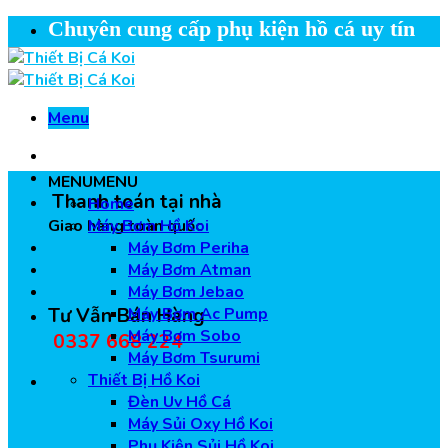
Skip
Chuyên cung cấp phụ kiện hồ cá uy tín
to
content
Menu
MENU
MENU
Thanh toán tại nhà
Home
Giao hàng toàn quốc
Máy Bơm Hồ Koi
Máy Bơm Periha
Máy Bơm Atman
Máy Bơm Jebao
Tư Vẫn Bán Hàng
Máy Bơm Ac Pump
Máy Bơm Sobo
0337 668 224
Máy Bơm Tsurumi
Thiết Bị Hồ Koi
Đèn Uv Hồ Cá
Máy Sủi Oxy Hồ Koi
Phụ Kiện Sủi Hồ Koi