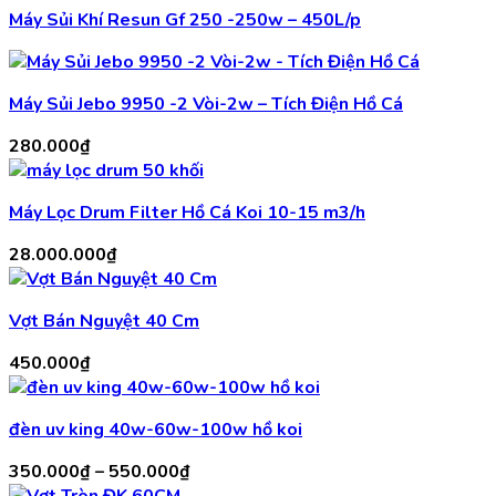
Máy Sủi Khí Resun Gf 250 -250w – 450L/p
Máy Sủi Jebo 9950 -2 Vòi-2w – Tích Điện Hồ Cá
280.000
₫
Máy Lọc Drum Filter Hồ Cá Koi 10-15 m3/h
28.000.000
₫
Vợt Bán Nguyệt 40 Cm
450.000
₫
đèn uv king 40w-60w-100w hồ koi
Khoảng
350.000
₫
–
550.000
₫
giá: