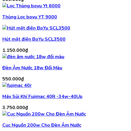
900.000₫
Thùng Lọc boyu YT 9000
Hút mặt điện BoYu SCL3500
1.150.000
₫
Đèn Âm Nước 18w Đổi Màu
550.000
₫
Máy Sủi Khí Fujimac 40R -34w-40l/p
3.750.000
₫
Cục Nguồn 200w Cho Đèn Âm Nước