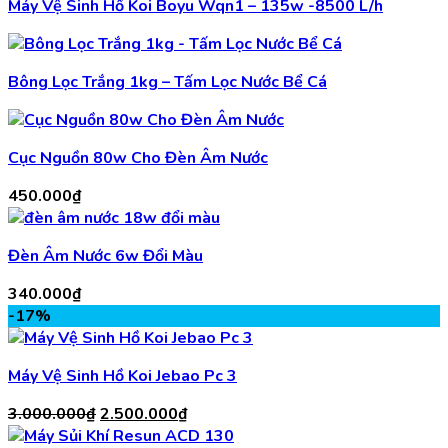
Máy Vệ Sinh Hồ Koi Boyu Wqn1 – 135w -8500 L/h
Bông Lọc Trắng 1kg – Tấm Lọc Nước Bể Cá
Cục Nguồn 80w Cho Đèn Âm Nước
450.000
₫
Đèn Âm Nước 6w Đổi Màu
340.000
₫
-17%
Máy Vệ Sinh Hồ Koi Jebao Pc 3
Giá
Giá
3.000.000
₫
2.500.000
₫
gốc
hiện