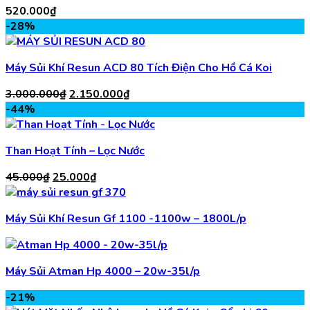
520.000
₫
-28%
Máy Sủi Khí Resun ACD 80 Tích Điện Cho Hồ Cá Koi
Giá
Giá
3.000.000
₫
2.150.000
₫
gốc
hiện
-44%
là:
tại
3.000.000₫.
là:
Than Hoạt Tính – Lọc Nước
2.150.000₫.
Giá
Giá
45.000
₫
25.000
₫
gốc
hiện
là:
tại
Máy Sủi Khí Resun Gf 1100 -1100w – 1800L/p
45.000₫.
là:
25.000₫.
Máy Sủi Atman Hp 4000 – 20w-35l/p
-21%