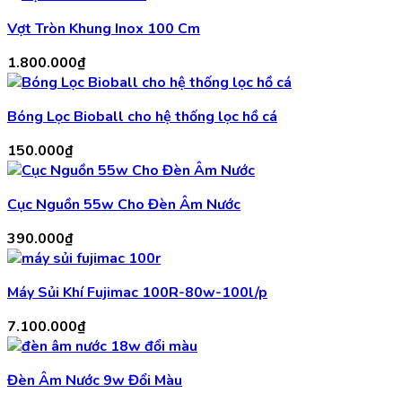
Vợt Tròn Khung Inox 100 Cm
1.800.000
₫
Bóng Lọc Bioball cho hệ thống lọc hồ cá
150.000
₫
Cục Nguồn 55w Cho Đèn Âm Nước
390.000
₫
Máy Sủi Khí Fujimac 100R-80w-100l/p
7.100.000
₫
Đèn Âm Nước 9w Đổi Màu