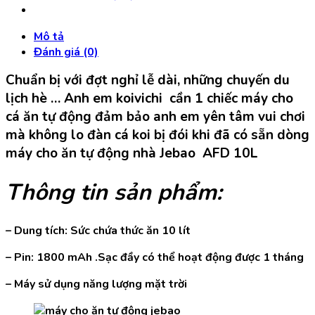
Tự
Động
Mô tả
Jebao
Đánh giá (0)
Afd
10
Chuẩn bị với đợt nghỉ lễ dài, những chuyến du
SOLAR
lịch hè … Anh em koivichi cần 1 chiếc máy cho
(Thể
cá ăn tự động đảm bảo anh em yên tâm vui chơi
tích
mà không lo đàn cá koi bị đói khi đã có sẵn dòng
10
máy cho ăn tự động nhà Jebao AFD 10L
lít)
số
lượng
Thông tin sản phẩm:
– Dung tích: Sức chứa thức ăn 10 lít
– Pin: 1800 mAh .Sạc đầy có thể hoạt động được 1 tháng
– Máy sử dụng năng lượng mặt trời