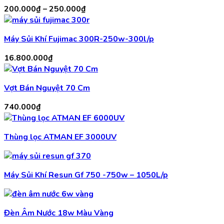
2.700.000₫.
Khoảng
200.000
₫
–
250.000
₫
giá:
từ
Máy Sủi Khí Fujimac 300R-250w-300l/p
200.000₫
đến
16.800.000
₫
250.000₫
Vợt Bán Nguyệt 70 Cm
740.000
₫
Thùng lọc ATMAN EF 3000UV
Máy Sủi Khí Resun Gf 750 -750w – 1050L/p
Đèn Âm Nước 18w Màu Vàng