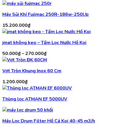
Máy Sủi Khí Fujimac 250R-186w-250l/p
15.200.000
₫
jmat không keo – Tấm Lọc Nước Hồ Koi
Khoảng
50.000
₫
–
270.000
₫
giá:
từ
Vợt Tròn Khung Inox 60 Cm
50.000₫
đến
1.200.000
₫
270.000₫
Thùng lọc ATMAN EF 5000UV
Máy Lọc Drum Filter Hồ Cá Koi 40-45 m3/h