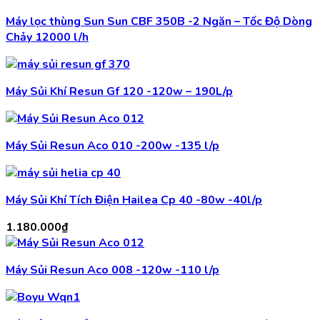
Máy lọc thùng Sun Sun CBF 350B -2 Ngăn – Tốc Độ Dòng
Chảy 12000 l/h
Máy Sủi Khí Resun Gf 120 -120w – 190L/p
Máy Sủi Resun Aco 010 -200w -135 l/p
Máy Sủi Khí Tích Điện Hailea Cp 40 -80w -40l/p
1.180.000
₫
Máy Sủi Resun Aco 008 -120w -110 l/p