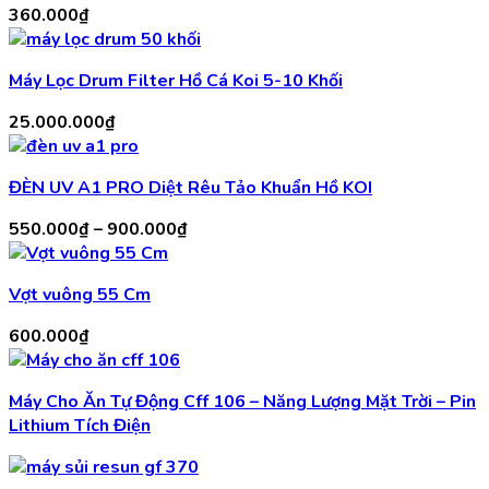
360.000
₫
Máy Lọc Drum Filter Hồ Cá Koi 5-10 Khối
25.000.000
₫
ĐÈN UV A1 PRO Diệt Rêu Tảo Khuẩn Hồ KOI
Khoảng
550.000
₫
–
900.000
₫
giá:
từ
Vợt vuông 55 Cm
550.000₫
đến
600.000
₫
900.000₫
Máy Cho Ăn Tự Động Cff 106 – Năng Lượng Mặt Trời – Pin
Lithium Tích Điện