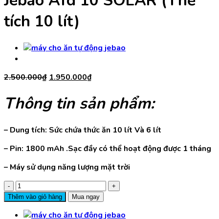
Jebao Afd 10 SOLAR (Thể
tích 10 lít)
Giá
Giá
2.500.000
₫
1.950.000
₫
gốc
hiện
là:
tại
Thông tin sản phẩm:
2.500.000₫.
là:
1.950.000₫.
– Dung tích: Sức chứa thức ăn 10 lít Và 6 lít
– Pin: 1800 mAh .Sạc đầy có thể hoạt động được 1 tháng
– Máy sử dụng năng lượng mặt trời
Máy
Cho
Thêm vào giỏ hàng
Mua ngay
Cá
Ăn