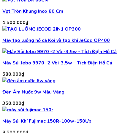
từ
Vợt Tròn Khung Inox 80 Cm
350.000₫
đến
1.500.000
₫
550.000₫
Máy tạo luồng hồ cá Koi và tạo khí JeCod OP400
Máy Sủi Jebo 9970 -2 Vòi-3.5w – Tích Điện Hồ Cá
580.000
₫
Đèn Âm Nước 9w Màu Vàng
350.000
₫
Máy Sủi Khí Fujimac 150R-100w-150l/p
8.500.000
₫