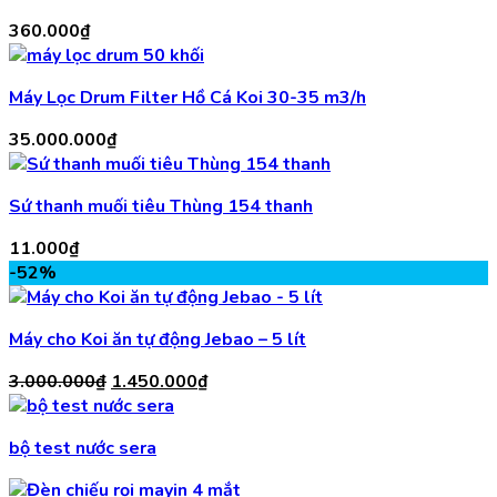
360.000
₫
Máy Lọc Drum Filter Hồ Cá Koi 30-35 m3/h
35.000.000
₫
Sứ thanh muối tiêu Thùng 154 thanh
11.000
₫
-52%
Máy cho Koi ăn tự động Jebao – 5 lít
Giá
Giá
3.000.000
₫
1.450.000
₫
gốc
hiện
là:
tại
bộ test nước sera
3.000.000₫.
là:
1.450.000₫.