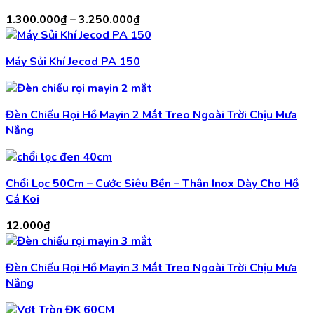
Khoảng
1.300.000
₫
–
3.250.000
₫
giá:
từ
Máy Sủi Khí Jecod PA 150
1.300.000₫
đến
3.250.000₫
Đèn Chiếu Rọi Hồ Mayin 2 Mắt Treo Ngoài Trời Chịu Mưa
Nắng
Chổi Lọc 50Cm – Cước Siêu Bền – Thân Inox Dày Cho Hồ
Cá Koi
12.000
₫
Đèn Chiếu Rọi Hồ Mayin 3 Mắt Treo Ngoài Trời Chịu Mưa
Nắng