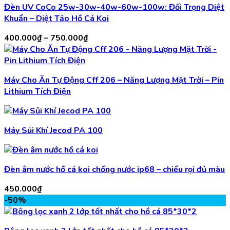
Đèn UV CoCo 25w-30w-40w-60w-100w: Đối Trọng Diệt
Khuẩn – Diệt Tảo Hồ Cá Koi
Khoảng
400.000
₫
–
750.000
₫
giá:
từ
400.000₫
Máy Cho Ăn Tự Động Cff 206 – Năng Lượng Mặt Trời – Pin
đến
Lithium Tích Điện
750.000₫
Máy Sủi Khí Jecod PA 100
Đèn âm nước hồ cá koi chống nước ip68 – chiếu rọi đủ màu
450.000
₫
-50%