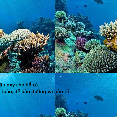
ấp oxy cho hồ cá.
 toàn, dễ bảo dưỡng và bảo trì.