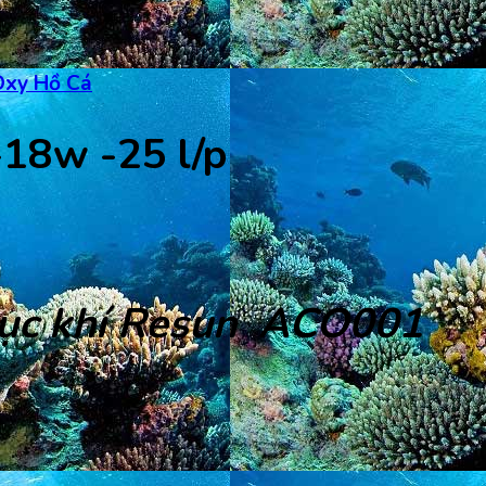
Oxy Hồ Cá
18w -25 l/p
ục khí
Resun
ACO001