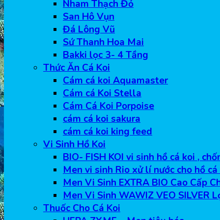
Nham Thạch Đỏ
San Hô Vụn
Đá Lông Vũ
Sứ Thanh Hoa Mai
Bakki lọc 3- 4 Tầng
Thức Ăn Cá Koi
Cám cá koi Aquamaster
Cám cá Koi Stella
Cám Cá Koi Porpoise
cám cá koi sakura
cám cá koi king feed
Vi Sinh Hồ Koi
BIO- FISH KOI vi sinh hồ cá koi , ch
Men vi sinh Rio xử lí nước cho hồ cá
Men Vi Sinh EXTRA BIO Cao Cấp Ch
Men Vi Sinh WAWIZ VEO SILVER L
Thuốc Cho Cá Koi