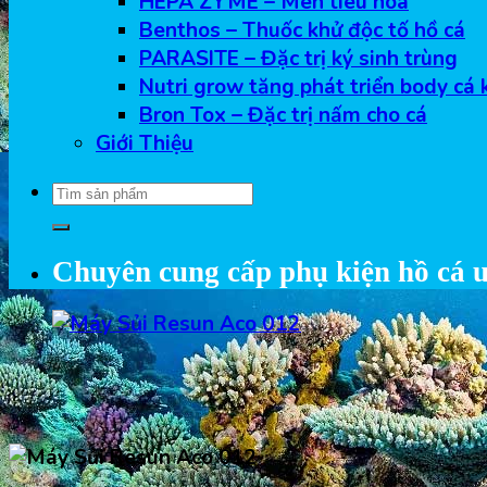
HEPA ZYME – Men tiêu hóa
Benthos – Thuốc khử độc tố hồ cá
PARASITE – Đặc trị ký sinh trùng
Nutri grow tăng phát triển body cá 
Bron Tox – Đặc trị nấm cho cá
Giới Thiệu
Tìm
kiếm:
Chuyên cung cấp phụ kiện hồ cá u