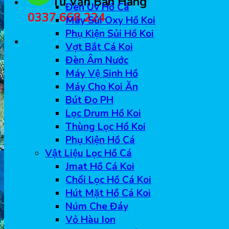
Tư Vẫn Bán Hàng
Đèn Uv Hồ Cá
0337 668 224
Máy Sủi Oxy Hồ Koi
Phụ Kiện Sủi Hồ Koi
Vợt Bắt Cá Koi
Đèn Âm Nước
Máy Vệ Sinh Hồ
Máy Cho Koi Ăn
Bút Đo PH
Lọc Drum Hồ Koi
Thùng Lọc Hồ Koi
Phụ Kiện Hồ Cá
Vật Liệu Lọc Hồ Cá
Jmat Hồ Cá Koi
Chổi Lọc Hồ Cá Koi
Hút Mặt Hồ Cá Koi
Núm Che Đáy
Vỏ Hàu Ion