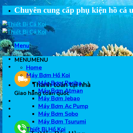
Skip
Chuyên cung cấp phụ kiện hồ cá u
to
content
Menu
MENU
MENU
Home
Máy Bơm Hồ Koi
Máy Bơm Periha
Thanh toán tại nhà
Máy Bơm Atman
Giao hàng toàn quốc
Máy Bơm Jebao
Máy Bơm Ac Pump
Máy Bơm Sobo
Máy Bơm Tsurumi
Thiết Bị Hồ Koi