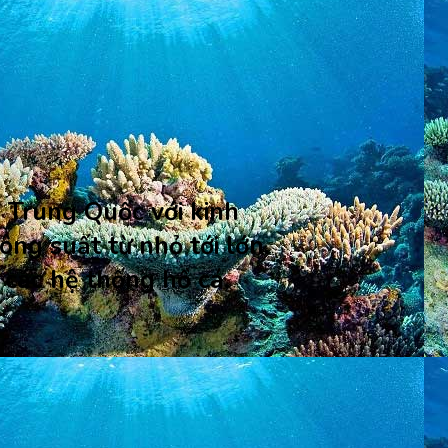
 Trung Quốc với kinh
g suất từ nhỏ tới lớn,
 các hệ thống hồ cá,