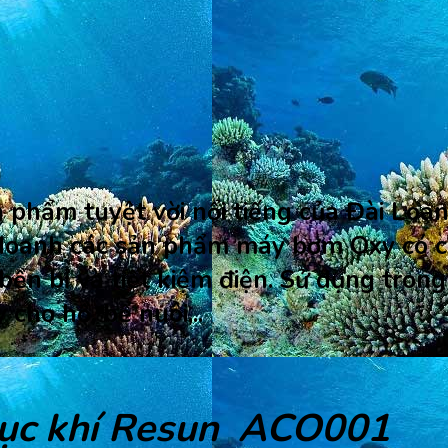
 phẩm tuyệt vời nổi tiếng của Đài Loan
doanh các sản phẩm máy bơm Oxy có côn
bền bỉ và tiết kiệm điện. Sử dụng trong
cho hồ, bể nuôi,..
ục khí
Resun
ACO001