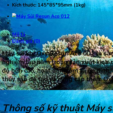
Kích thước: 145*85*95mm (1kg)
Mô tả
Đánh giá (0)
Máy sủi khí Oxy Resun Aco 001 là sản
nghiệm lâu năm trong sản xuất kinh 
độ bền cao, hoạt động êm ái, ổn định, 
thủy sản để tạo và cung cấp thêm Oxy 
Thông số kỹ thuật
Máy s