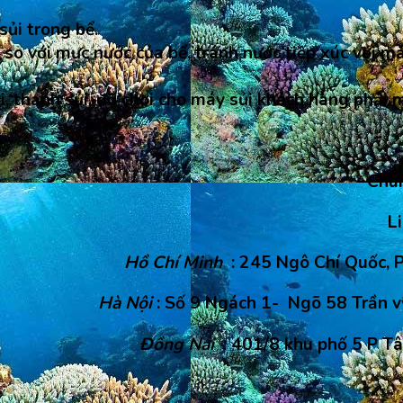
sủi trong bể.
so với mực nước của bể, tránh nước tiếp xúc với má
i, thanh sủi, đồ chơi cho máy sủi khách hàng phải 
Chún
L
Hồ Chí Minh
: 245 Ngô Chí Quốc, P
Hà Nội
: Số 9 Ngách 1- Ngõ 58 Trần v
Đồng Nai
: 401/8 khu phố 5 P T