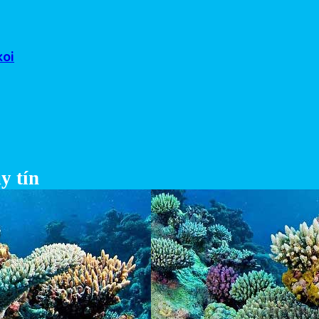
koi
y tín