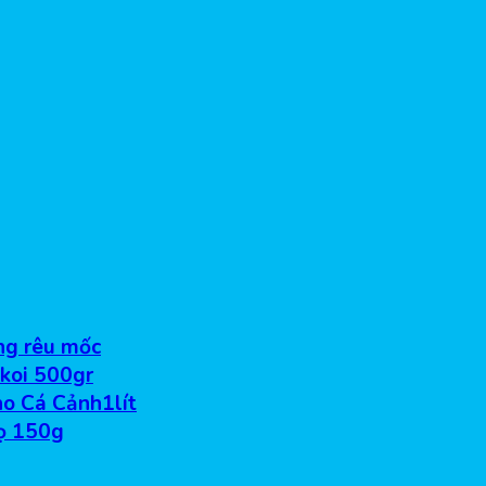
ống rêu mốc
 koi 500gr
o Cá Cảnh1lít
ọ 150g