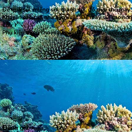
Để quả sủi, miếng sủi, thanh sủi, đồ chơi cho máy 
Khuyến cáo của nhà sản xuất: Để máy sủi cao hơn 
Lưu Ý
Phụ kiện dùng cho máy sủi: dây, quả sủi, miếng sủ
Đánh giá