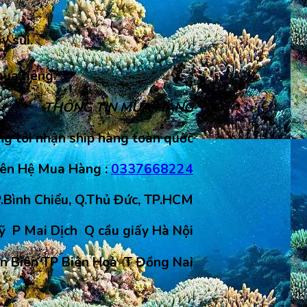
y sủi.
mua riêng.
THÔNG TIN MUA HÀNG
g tôi nhận ship hàng toàn quốc
iên Hệ Mua Hàng :
0337668224
.Bình Chiểu, Q.Thủ Đức, TP.HCM
ỹ P Mai Dịch Q cầu giấy Hà Nội
ân Biên TP Biên Hoà T Đồng Nai