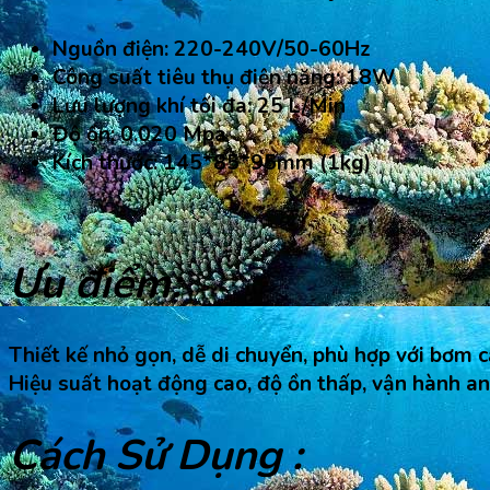
Nguồn điện: 220-240V/50-60Hz
Công suất tiêu thụ điện năng:
18W
Lưu lượng khí tối đa:
25
L
/
Min
Độ ồn: 0.020 Mpa
Kích thước: 145*85*95mm (1kg)
Ưu điểm:
Thiết kế nhỏ gọn, dễ di chuyển, phù hợp với bơm c
Hiệu suất hoạt động cao, độ ồn thấp, vận hành an
Cách Sử Dụng :