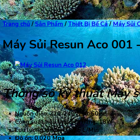
Trang chủ
/
Sản Phẩm
/
Thiết Bị Bể Cá
/
Máy Sủi 
Máy Sủi Resun Aco 001 -
Thông số kỹ thuật
Máy s
Nguồn điện: 220-240V/50-60Hz
Công suất tiêu thụ điện năng:
18W
Lưu lượng khí tối đa:
25
L
/
Min
Độ ồn: 0.020 Mpa