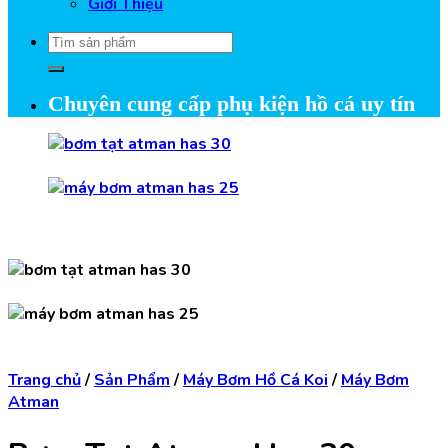
Giới Thiệu
Tìm
kiếm:
Chuyên cung cấp phụ kiện hồ cá uy tín
Trang chủ
/
Sản Phẩm
/
Máy Bơm Hồ Cá Koi
/
Máy Bơm
Atman