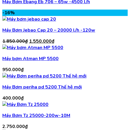
Máy Bơm Ebang Eb 706 – 65w -4500 l/h
-16%
Máy Bơm Jebao Cap 20 – 20000 l/h -120w
Giá
Giá
1.850.000
₫
1.550.000
₫
gốc
hiện
là:
tại
Máy bơm Atman MP 5500
1.850.000₫.
là:
1.550.000₫.
950.000
₫
Máy Bơm periha pd 5200 Thế hệ mới
400.000
₫
Máy Bơm Tz 25000-200w-10M
2.750.000
₫