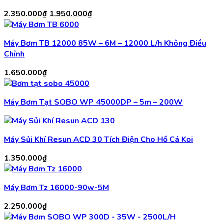
Giá
Giá
2.350.000
₫
1.950.000
₫
gốc
hiện
là:
tại
Máy Bơm TB 12000 85W – 6M – 12000 L/h Không Điều
2.350.000₫.
là:
Chỉnh
1.950.000₫.
1.650.000
₫
Máy Bơm Tạt SOBO WP 45000DP – 5m – 200W
Máy Sủi Khí Resun ACD 30 Tích Điện Cho Hồ Cá Koi
1.350.000
₫
Máy Bơm Tz 16000-90w-5M
2.250.000
₫