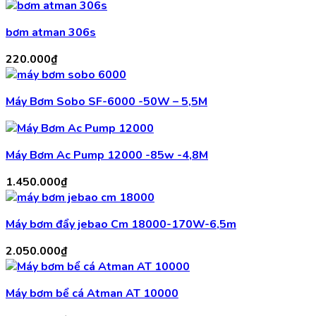
bơm atman 306s
220.000
₫
Máy Bơm Sobo SF-6000 -50W – 5,5M
Máy Bơm Ac Pump 12000 -85w -4,8M
1.450.000
₫
Máy bơm đẩy jebao Cm 18000-170W-6,5m
2.050.000
₫
Máy bơm bể cá Atman AT 10000