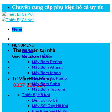
Skip
Chuyên cung cấp phụ kiện hồ cá uy tín
to
content
Menu
MENU
MENU
Thanh toán tại nhà
Home
Giao hàng toàn quốc
Máy Bơm Hồ Koi
Máy Bơm Periha
Máy Bơm Atman
Máy Bơm Jebao
Tư Vẫn Bán Hàng
Máy Bơm Ac Pump
Máy Bơm Sobo
0337 668 224
Máy Bơm Tsurumi
Thiết Bị Hồ Koi
Đèn Uv Hồ Cá
Máy Sủi Oxy Hồ Koi
Phụ Kiện Sủi Hồ Koi