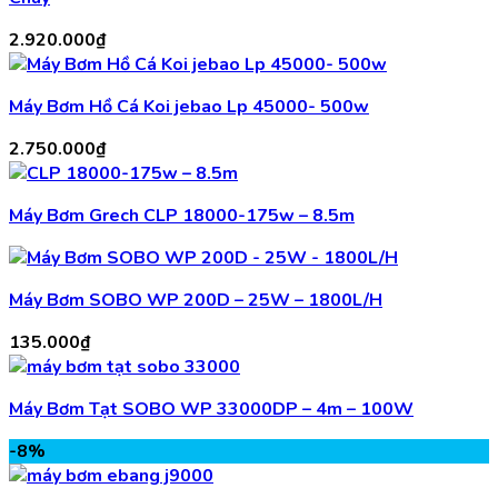
1.950.000₫.
2.920.000
₫
Máy Bơm Hồ Cá Koi jebao Lp 45000- 500w
2.750.000
₫
Máy Bơm Grech CLP 18000-175w – 8.5m
Máy Bơm SOBO WP 200D – 25W – 1800L/H
135.000
₫
Máy Bơm Tạt SOBO WP 33000DP – 4m – 100W
-8%