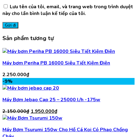
Lưu tên của tôi, email, và trang web trong trình duyệt
này cho lần bình luận kế tiếp của tôi.
Sản phẩm tương tự
Máy bơm Periha PB 16000 Siêu Tiết Kiệm Điện
2.250.000
₫
-9%
Máy Bơm Jebao Cap 25 – 25000 l/h -175w
Giá
Giá
2.150.000
₫
1.950.000
₫
gốc
hiện
là:
tại
Máy Bơm Tsurumi 150w Cho Hồ Cá Koi Có Phao Chống
2.150.000₫.
là:
Cháy