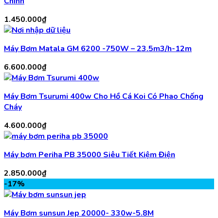
Chỉnh
1.450.000
₫
Máy Bơm Matala GM 6200 -750W – 23.5m3/h-12m
6.600.000
₫
Máy Bơm Tsurumi 400w Cho Hồ Cá Koi Có Phao Chống
Cháy
4.600.000
₫
Máy bơm Periha PB 35000 Siêu Tiết Kiệm Điện
2.850.000
₫
-17%
Máy Bơm sunsun Jep 20000- 330w-5.8M