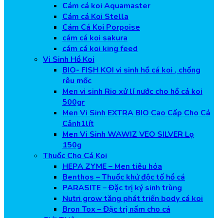
Cám cá koi Aquamaster
Cám cá Koi Stella
Cám Cá Koi Porpoise
cám cá koi sakura
cám cá koi king feed
Vi Sinh Hồ Koi
BIO- FISH KOI vi sinh hồ cá koi , chống
rêu mốc
Men vi sinh Rio xử lí nước cho hồ cá koi
500gr
Men Vi Sinh EXTRA BIO Cao Cấp Cho Cá
Cảnh1lít
Men Vi Sinh WAWIZ VEO SILVER Lọ
150g
Thuốc Cho Cá Koi
HEPA ZYME – Men tiêu hóa
Benthos – Thuốc khử độc tố hồ cá
PARASITE – Đặc trị ký sinh trùng
Nutri grow tăng phát triển body cá koi
Bron Tox – Đặc trị nấm cho cá