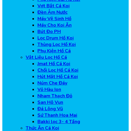
Vợt Bắt Cá Koi
Đèn Âm Nước
Máy Vệ Sinh Hồ
Máy Cho Koi Ăn
Bút Đo PH
Lọc Drum Hồ Koi
Thùng Lọc Hồ Koi
Phụ Kiện Hồ Cá
Vật Liệu Lọc Hồ Cá
Jmat Hồ Cá Koi
Chổi Lọc Hồ Cá Koi
Hút Mặt Hồ Cá Koi
Núm Che Đáy
Vỏ Hàu Ion
Nham Thạch Đỏ
San Hô Vụn
Đá Lông Vũ
Sứ Thanh Hoa Mai
Bakki lọc 3- 4 Tầng
Thức Ăn Cá Koi