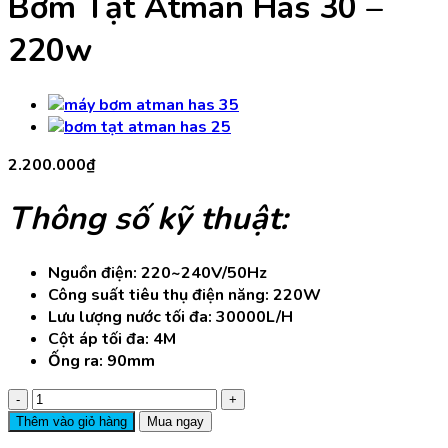
Bơm Tạt Atman Has 30 –
220w
2.200.000
₫
Thông số kỹ thuật
:
Nguồn điện: 220~240V/50Hz
Công suất tiêu thụ điện năng: 220W
Lưu lượng nước tối đa: 30000L/H
Cột áp tối đa: 4M
Ống ra: 90mm
Bơm
Tạt
Thêm vào giỏ hàng
Mua ngay
Atman