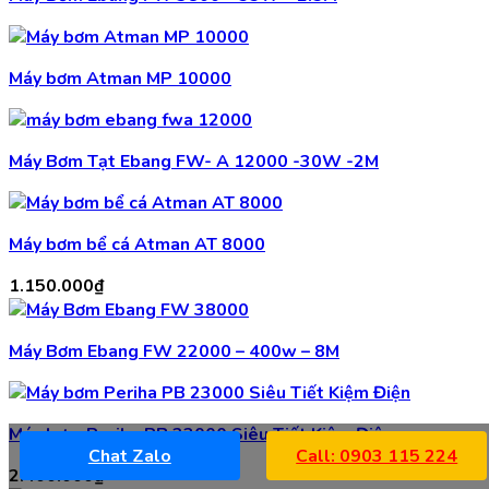
Máy bơm Atman MP 10000
Máy Bơm Tạt Ebang FW- A 12000 -30W -2M
Máy bơm bể cá Atman AT 8000
1.150.000
₫
Máy Bơm Ebang FW 22000 – 400w – 8M
Máy bơm Periha PB 23000 Siêu Tiết Kiệm Điện
Chat Zalo
Call: 0903 115 224
2.400.000
₫