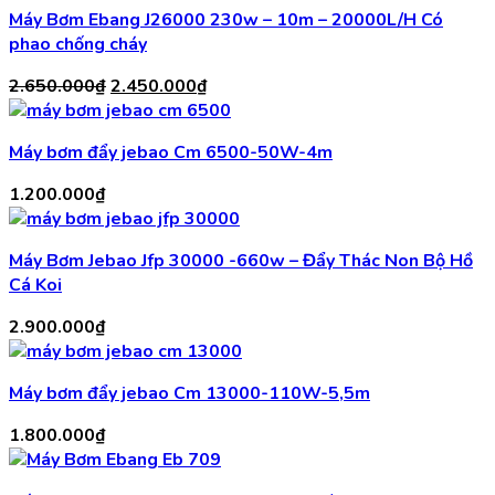
Máy Bơm Ebang J26000 230w – 10m – 20000L/H Có
phao chống cháy
Giá
Giá
2.650.000
₫
2.450.000
₫
gốc
hiện
là:
tại
Máy bơm đẩy jebao Cm 6500-50W-4m
2.650.000₫.
là:
2.450.000₫.
1.200.000
₫
Máy Bơm Jebao Jfp 30000 -660w – Đẩy Thác Non Bộ Hồ
Cá Koi
2.900.000
₫
Máy bơm đẩy jebao Cm 13000-110W-5,5m
1.800.000
₫