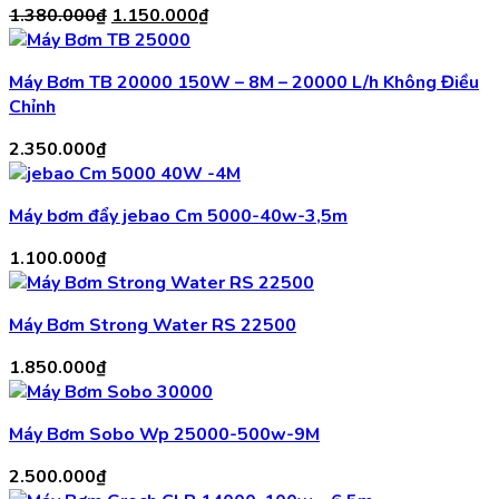
Giá
Giá
1.380.000
₫
1.150.000
₫
gốc
hiện
là:
tại
Máy Bơm TB 20000 150W – 8M – 20000 L/h Không Điều
1.380.000₫.
là:
Chỉnh
1.150.000₫.
2.350.000
₫
Máy bơm đẩy jebao Cm 5000-40w-3,5m
1.100.000
₫
Máy Bơm Strong Water RS 22500
1.850.000
₫
Máy Bơm Sobo Wp 25000-500w-9M
2.500.000
₫