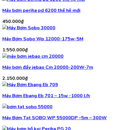
Máy bơm periha pd 6200 thế hệ mới
450.000
₫
Máy Bơm Sobo Wp 12000-175w-5M
1.550.000
₫
Máy bơm đẩy jebao Cm 20000-200W-7m
2.150.000
₫
Máy Bơm Ebang Eb 701 – 15w -1000 l/h
Máy Bơm Tạt SOBO WP 55000DP –5m – 300W