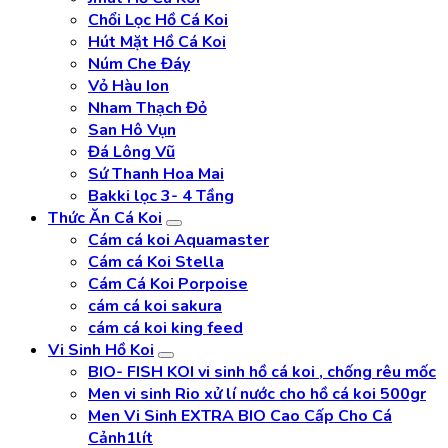
Chổi Lọc Hồ Cá Koi
Hút Mặt Hồ Cá Koi
Núm Che Đáy
Vỏ Hàu Ion
Nham Thạch Đỏ
San Hô Vụn
Đá Lông Vũ
Sứ Thanh Hoa Mai
Bakki lọc 3- 4 Tầng
Thức Ăn Cá Koi
Cám cá koi Aquamaster
Cám cá Koi Stella
Cám Cá Koi Porpoise
cám cá koi sakura
cám cá koi king feed
Vi Sinh Hồ Koi
BIO- FISH KOI vi sinh hồ cá koi , chống rêu mốc
Men vi sinh Rio xử lí nước cho hồ cá koi 500gr
Men Vi Sinh EXTRA BIO Cao Cấp Cho Cá
Cảnh1lít