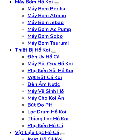
Máy Bơm Hồ Koi
Máy Bơm Periha
Máy Bơm Atman
Máy Bơm Jebao
Máy Bơm Ac Pump
Máy Bơm Sobo
Máy Bơm Tsurumi
Thiết Bị Hồ Koi
Đèn Uv Hồ Cá
Máy Sủi Oxy Hồ Koi
Phụ Kiện Sủi Hồ Koi
Vợt Bắt Cá Koi
Đèn Âm Nước
Máy Vệ Sinh Hồ
Máy Cho Koi Ăn
Bút Đo PH
Lọc Drum Hồ Koi
Thùng Lọc Hồ Koi
Phụ Kiện Hồ Cá
Vật Liệu Lọc Hồ Cá
Jmat Hồ Cá Koi