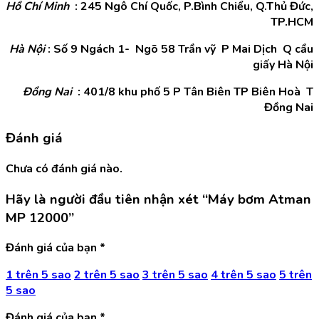
Hồ Chí Minh
: 245 Ngô Chí Quốc, P.Bình Chiểu, Q.Thủ Đức,
TP.HCM
Hà Nội
: Số 9 Ngách 1- Ngõ 58 Trần vỹ P Mai Dịch Q cầu
giấy Hà Nội
Đồng Nai
: 401/8 khu phố 5 P Tân Biên TP Biên Hoà T
Đồng Nai
Đánh giá
Chưa có đánh giá nào.
Hãy là người đầu tiên nhận xét “Máy bơm Atman
MP 12000”
Đánh giá của bạn
*
1 trên 5 sao
2 trên 5 sao
3 trên 5 sao
4 trên 5 sao
5 trên
5 sao
Đánh giá của bạn
*