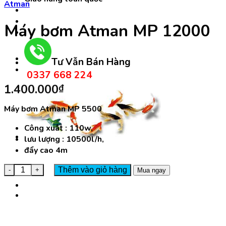
Atman
Máy bơm Atman MP 12000
Tư Vẫn Bán Hàng
0337 668 224
1.400.000
₫
Máy bơm Atman MP 5500
Công xuât : 110w,
lưu lượng : 10500l/h,
đẩy cao 4m
Máy bơm Atman MP 12000 số lượng
Thêm vào giỏ hàng
Mua ngay