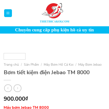
Skip
to
content
Chuyên cung cấp phụ kiện hồ cá uy tín
Trang chủ
/
Sản Phẩm
/
Máy Bơm Hồ Cá Koi
/
Máy Bơm Jebao
Bơm tiết kiệm điện Jebao TM 8000
900.000
₫
Máy bơm Jebao TM 8000