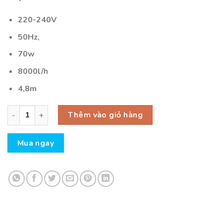
220-240V
50Hz,
70w
8000l/h
4,8m
Bơm tiết kiệm điện Jebao TM 8000 số lượng
Thêm vào giỏ hàng
Mua ngay