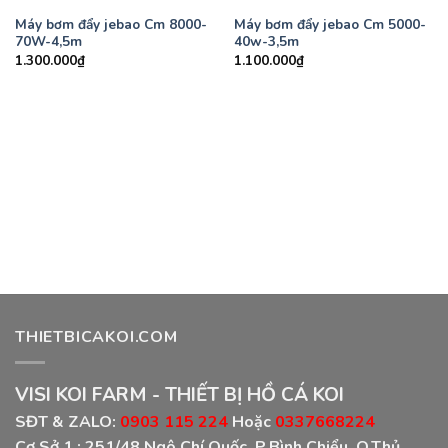
Máy bơm đẩy jebao Cm 8000-
Máy bơm đẩy jebao Cm 5000-
70W-4,5m
40w-3,5m
1.300.000
₫
1.100.000
₫
THIETBICAKOI.COM
VISI KOI FARM - THIẾT BỊ HỒ CÁ KOI
SĐT & ZALO:
0903 115 224
Hoặc
0337668224
Cơ Sở 1 :
251/48 Ngô Chí Quốc, P.Bình Chiểu, Q.Thủ