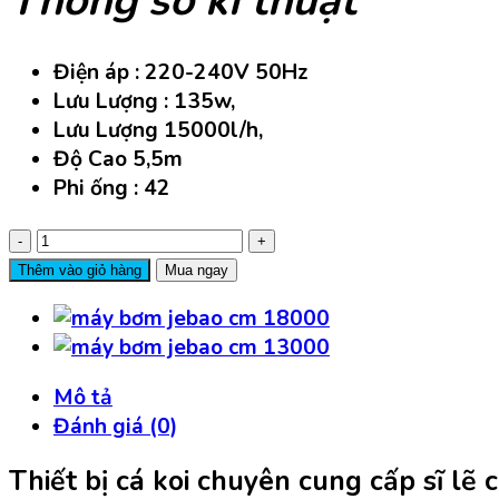
Thông số kĩ thuật
Điện áp : 220-240V 50Hz
Lưu Lượng : 135w,
Lưu Lượng 15000l/h,
Độ Cao 5,5m
Phi ống : 42
Máy
bơm
Thêm vào giỏ hàng
Mua ngay
đẩy
jebao
Cm
15000-
Mô tả
135W-
Đánh giá (0)
5,5m
số
Thiết bị cá koi chuyên cung cấp sĩ l
lượng