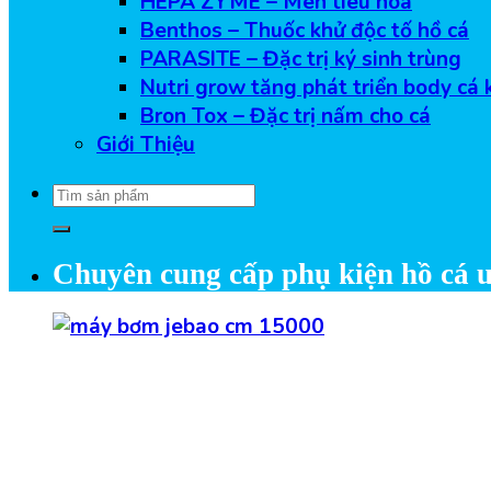
HEPA ZYME – Men tiêu hóa
Benthos – Thuốc khử độc tố hồ cá
PARASITE – Đặc trị ký sinh trùng
Nutri grow tăng phát triển body cá 
Bron Tox – Đặc trị nấm cho cá
Giới Thiệu
Tìm
kiếm:
Chuyên cung cấp phụ kiện hồ cá u