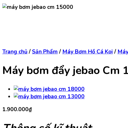
Trang chủ
/
Sản Phẩm
/
Máy Bơm Hồ Cá Koi
/
Máy
Máy bơm đẩy jebao Cm
1.900.000
₫