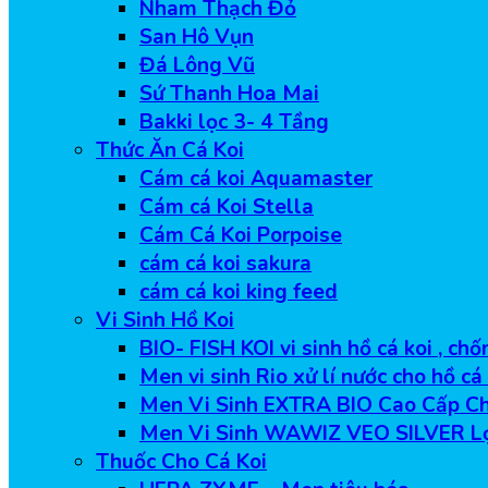
Nham Thạch Đỏ
San Hô Vụn
Đá Lông Vũ
Sứ Thanh Hoa Mai
Bakki lọc 3- 4 Tầng
Thức Ăn Cá Koi
Cám cá koi Aquamaster
Cám cá Koi Stella
Cám Cá Koi Porpoise
cám cá koi sakura
cám cá koi king feed
Vi Sinh Hồ Koi
BIO- FISH KOI vi sinh hồ cá koi , ch
Men vi sinh Rio xử lí nước cho hồ cá
Men Vi Sinh EXTRA BIO Cao Cấp Ch
Men Vi Sinh WAWIZ VEO SILVER L
Thuốc Cho Cá Koi