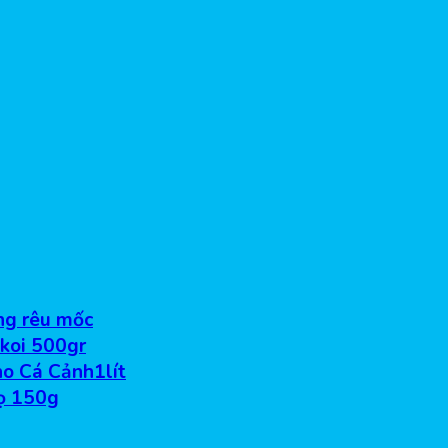
ống rêu mốc
 koi 500gr
o Cá Cảnh1lít
ọ 150g