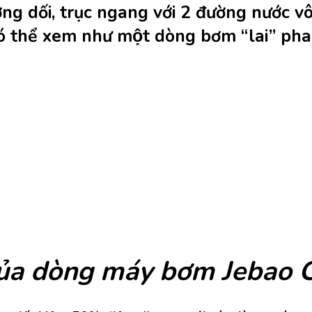
ơng dối, trục ngang với 2 đường nước v
ó thể xem như một dòng bơm “lai” pha 
t của dòng máy bơm Jeba