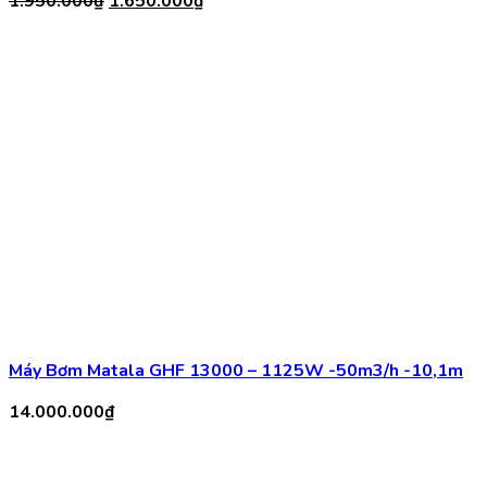
Máy Bơm Matala GHF 13000 – 1125W -50m3/h -10,1m
14.000.000
₫
Máy Bơm Matala GM 5300 -400W – 20m3/h-9m