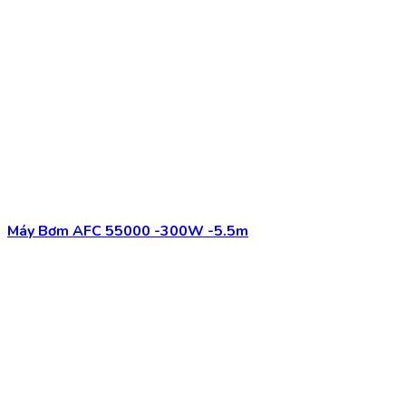
Máy bơm hồ koi Periha PG-50
3.150.000
₫