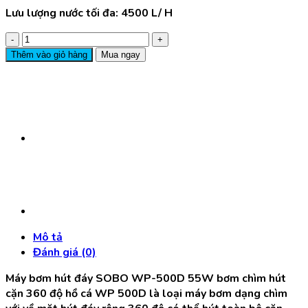
Lưu lượng nước tối đa: 4500 L/ H
Máy
Bơm
Thêm vào giỏ hàng
Mua ngay
SOBO
WP
500D
-
55W
-
4500L/H
số
lượng
Mô tả
Đánh giá (0)
Máy bơm hút đáy SOBO WP-500D 55W bơm chìm hút
cặn 360 độ hồ cá WP 500D là loại máy bơm dạng chìm