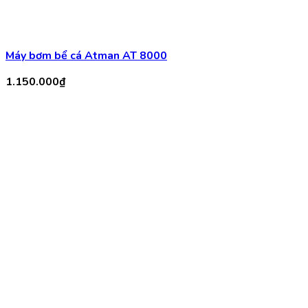
Máy bơm Periha PB 5000 Siêu Tiết Kiệm Điện
1.550.000
₫
-15%