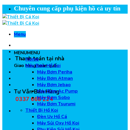
Skip
Chuyên cung cấp phụ kiện hồ cá uy tín
to
content
Menu
MENU
MENU
Thanh toán tại nhà
Home
Giao hàng toàn quốc
Máy Bơm Hồ Koi
Máy Bơm Periha
Máy Bơm Atman
Máy Bơm Jebao
Tư Vẫn Bán Hàng
Máy Bơm Ac Pump
Máy Bơm Sobo
0337 668 224
Máy Bơm Tsurumi
Thiết Bị Hồ Koi
Đèn Uv Hồ Cá
Máy Sủi Oxy Hồ Koi
Phụ Kiện Sủi Hồ Koi