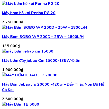
gốc
hiện
là:
tại
Máy bơm hồ koi Periha PG 20
850.000₫.
là:
750.000₫.
2.250.000
₫
Máy Bơm SOBO WP 200D – 25W – 1800L/H
135.000
₫
Máy bơm đẩy jebao Cm 15000-135W-5,5m
1.900.000
₫
Máy Bơm Jebao Jfp 20000 -420w – Đẩy Thác Non Bộ Hồ
Cá Koi
2.500.000
₫