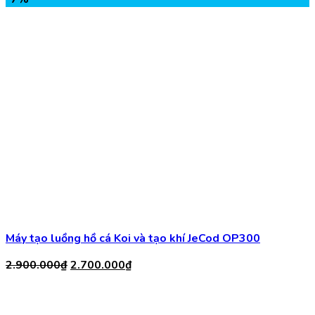
Máy tạo luồng hồ cá Koi và tạo khí JeCod OP300
Giá
Giá
2.900.000
₫
2.700.000
₫
gốc
hiện
là:
tại
2.900.000₫.
là:
2.700.000₫.
Máy Bơm Hồ Cá Koi jebao Lp 55000