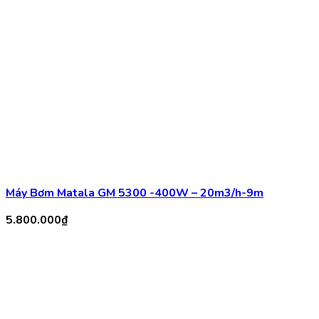
5.800.000
₫
Máy bơm Atman MP 12000
1.400.000
₫