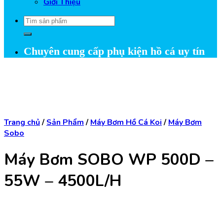
Giới Thiệu
Tìm
kiếm:
Chuyên cung cấp phụ kiện hồ cá uy tín
Trang chủ
/
Sản Phẩm
/
Máy Bơm Hồ Cá Koi
/
Máy Bơm
Sobo
Máy Bơm SOBO WP 500D –
55W – 4500L/H