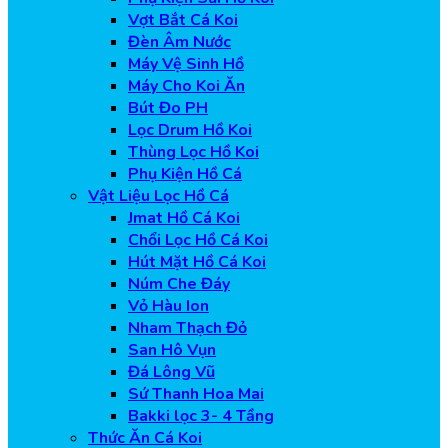
Vợt Bắt Cá Koi
Đèn Âm Nước
Máy Vệ Sinh Hồ
Máy Cho Koi Ăn
Bút Đo PH
Lọc Drum Hồ Koi
Thùng Lọc Hồ Koi
Phụ Kiện Hồ Cá
Vật Liệu Lọc Hồ Cá
Jmat Hồ Cá Koi
Chổi Lọc Hồ Cá Koi
Hút Mặt Hồ Cá Koi
Núm Che Đáy
Vỏ Hàu Ion
Nham Thạch Đỏ
San Hô Vụn
Đá Lông Vũ
Sứ Thanh Hoa Mai
Bakki lọc 3- 4 Tầng
Thức Ăn Cá Koi