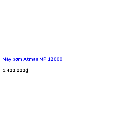
Máy Bơm Hồ Cá Koi jebao Lp 22000
1.450.000
₫