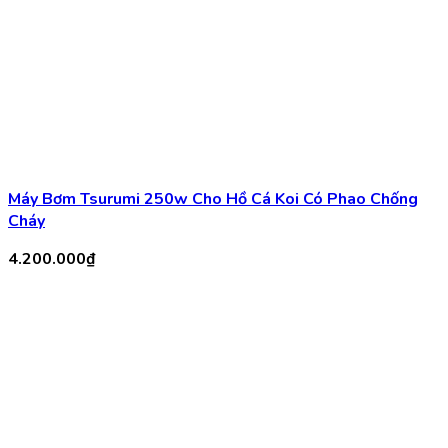
Máy bơm hồ koi Periha PG-35
2.850.000
₫