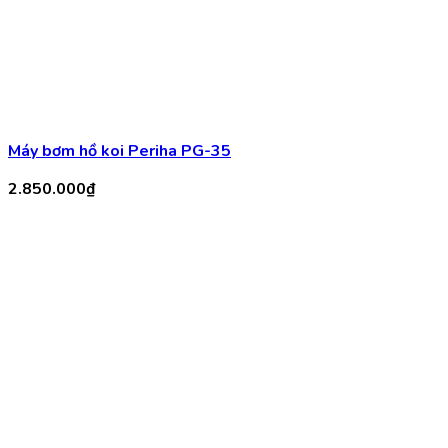
Máy bơm bể cá Atman AT 8000
1.150.000
₫