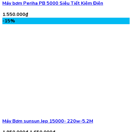
Máy Bơm sunsun Jep 15000- 220w-5.2M
Giá
Giá
1.950.000
₫
1.650.000
₫
gốc
hiện
là:
tại
1.950.000₫.
là:
1.650.000₫.