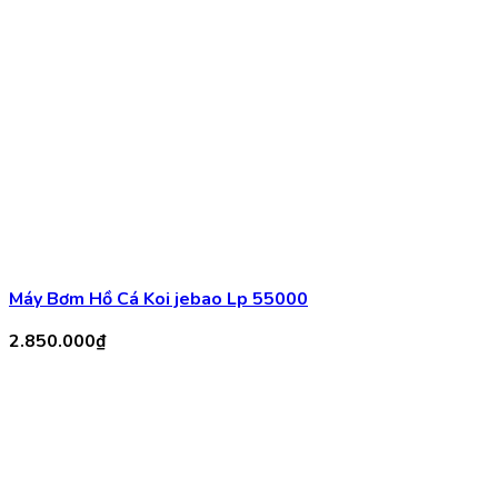
2.850.000
₫
Máy Bơm Tsurumi 250w Cho Hồ Cá Koi Có Phao Chống
Cháy
4.200.000
₫