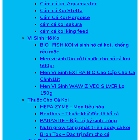
Cám cá koi Aquamaster
Cám cá Koi Stella
Cám Cá Koi Porpoise
cám cá koi sakura
cám cá koi king feed
Vi Sinh Hồ Koi
BIO- FISH KOI vi sinh hồ cá koi , chống
rêu mốc
Men vi sinh Rio xử lí nước cho hồ cá koi
500gr
Men Vi Sinh EXTRA BIO Cao Cấp Cho Cá
Cảnh1lít
Men Vi Sinh WAWIZ VEO SILVER Lọ
150g
Thuốc Cho Cá Koi
HEPA ZYME – Men tiêu hóa
Benthos – Thuốc khử độc tố hồ cá
PARASITE – Đặc trị ký sinh trùng
Nutri grow tăng phát triển body cá koi
Bron Tox – Đặc trị nấm cho cá