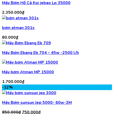
Máy Bơm Hồ Cá Koi jebao Lp 35000
2.350.000
₫
bơm atman 301s
80.000
₫
Máy Bơm Ebang Eb 704 – 45w -2500 l/h
Máy bơm Atman MP 15000
1.700.000
₫
-12%
Máy Bơm sunsun Jep 5000- 60w-3M
Giá
Giá
850.000
₫
750.000
₫