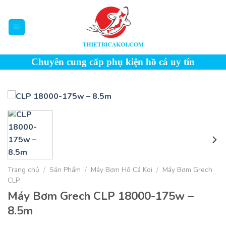
Skip
to
content
Chuyên cung cấp phụ kiện hồ cá uy tín
Trang chủ
/
Sản Phẩm
/
Máy Bơm Hồ Cá Koi
/
Máy Bơm Grech
CLP
Máy Bơm Grech CLP 18000-175w –
8.5m