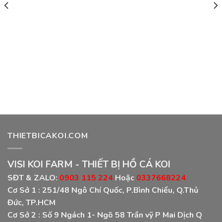
0₫.
THIETBICAKOI.COM
VISI KOI FARM - THIẾT BỊ HỒ CÁ KOI
SĐT & ZALO:
0903 115 224
Hoặc
0337668224
Cơ Sở 1 :
251/48 Ngô Chí Quốc, P.Bình Chiểu, Q.Thủ
Đức, TP.HCM
Cơ Sở 2 :
Số 9 Ngách 1- Ngõ 58 Trần vỹ P Mai Dịch Q