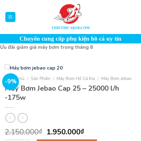
Skip
to
content
Chuyên cung cấp phụ kiện hồ cá uy tín
Ưu đãi giảm giá máy bơm trong tháng 8
Trang chủ
/
Sản Phẩm
/
Máy Bơm Hồ Cá Koi
/
Máy Bơm Jebao
-9%
Máy Bơm Jebao Cap 25 – 25000 l/h
-175w
Giá
Giá
2.150.000
1.950.000
₫
₫
gốc
hiện