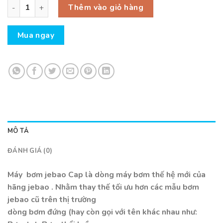
Máy Bơm Jebao Cap 25 - 25000 l/h -175w số lượng
là:
tại
Thêm vào giỏ hàng
2.150.000₫.
là:
1.950.000₫.
Mua ngay
MÔ TẢ
ĐÁNH GIÁ (0)
Máy bơm jebao Cap là dòng máy bơm thế hệ mới của
hãng jebao . Nhằm thay thế tối ưu hơn các mẫu bơm
jebao cũ trên thị trường
dòng bơm đứng (hay còn gọi với tên khác nhau như: