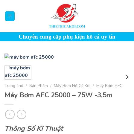
Skip
to
content
Chuyên cung cấp phụ kiện hồ cá uy tín
Trang chủ
/
Sản Phẩm
/
Máy Bơm Hồ Cá Koi
/
Máy Bơm AFC
Máy Bơm AFC 25000 – 75W -3,5m
Thông Số Kĩ Thuật