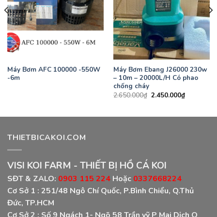
Máy Bơm AFC 100000 -550W
Máy Bơm Ebang J26000 230w
-6m
– 10m – 20000L/H Có phao
chống cháy
Giá
Giá
2.650.000
₫
2.450.000
₫
gốc
hiện
là:
tại
2.650.000₫.
là:
2.450.000₫
THIETBICAKOI.COM
VISI KOI FARM - THIẾT BỊ HỒ CÁ KOI
SĐT & ZALO:
0903 115 224
Hoặc
0337668224
Cơ Sở 1 :
251/48 Ngô Chí Quốc, P.Bình Chiểu, Q.Thủ
Đức, TP.HCM
Cơ Sở 2 :
Số 9 Ngách 1- Ngõ 58 Trần vỹ P Mai Dịch Q