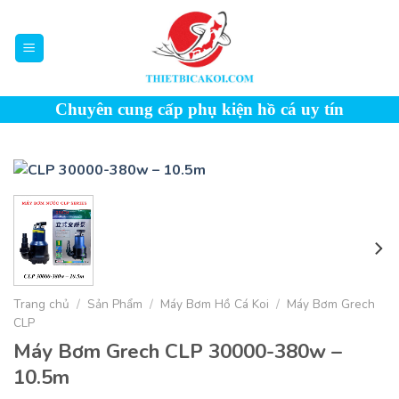
Skip
to
content
Chuyên cung cấp phụ kiện hồ cá uy tín
Trang chủ
/
Sản Phẩm
/
Máy Bơm Hồ Cá Koi
/
Máy Bơm Grech
CLP
Máy Bơm Grech CLP 30000-380w –
10.5m