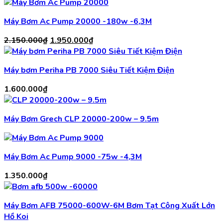
Máy Bơm Ac Pump 20000 -180w -6,3M
Giá
Giá
2.150.000
₫
1.950.000
₫
gốc
hiện
là:
tại
Máy bơm Periha PB 7000 Siêu Tiết Kiệm Điện
2.150.000₫.
là:
1.950.000₫.
1.600.000
₫
Máy Bơm Grech CLP 20000-200w – 9.5m
Máy Bơm Ac Pump 9000 -75w -4,3M
1.350.000
₫
Máy Bơm AFB 75000-600W-6M Bơm Tạt Công Xuất Lớn
Hồ Koi