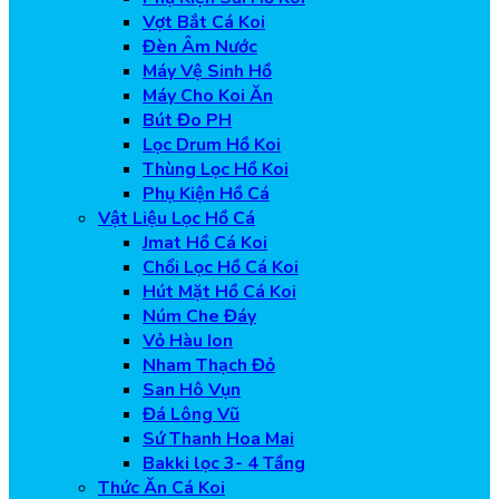
Vợt Bắt Cá Koi
Đèn Âm Nước
Máy Vệ Sinh Hồ
Máy Cho Koi Ăn
Bút Đo PH
Lọc Drum Hồ Koi
Thùng Lọc Hồ Koi
Phụ Kiện Hồ Cá
Vật Liệu Lọc Hồ Cá
Jmat Hồ Cá Koi
Chổi Lọc Hồ Cá Koi
Hút Mặt Hồ Cá Koi
Núm Che Đáy
Vỏ Hàu Ion
Nham Thạch Đỏ
San Hô Vụn
Đá Lông Vũ
Sứ Thanh Hoa Mai
Bakki lọc 3- 4 Tầng
Thức Ăn Cá Koi