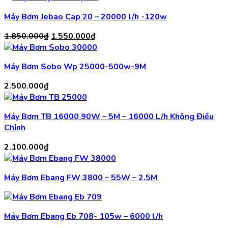
Máy Bơm Jebao Cap 20 – 20000 l/h -120w
Giá
Giá
1.850.000
₫
1.550.000
₫
gốc
hiện
là:
tại
Máy Bơm Sobo Wp 25000-500w-9M
1.850.000₫.
là:
1.550.000₫.
2.500.000
₫
Máy Bơm TB 16000 90W – 5M – 16000 L/h Không Điều
Chỉnh
2.100.000
₫
Máy Bơm Ebang FW 3800 – 55W – 2.5M
Máy Bơm Ebang Eb 708- 105w – 6000 l/h