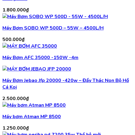
1.800.000
₫
Máy Bơm SOBO WP 500D – 55W – 4500L/H
500.000
₫
Máy Bơm AFC 35000 -150W -4m
Máy Bơm Jebao Jfp 20000 -420w – Đẩy Thác Non Bộ Hồ
Cá Koi
2.500.000
₫
Máy bơm Atman MP 8500
1.250.000
₫