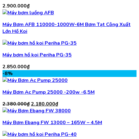
2.900.000
₫
Máy Bơm AFB 110000-1000W-6M Bơm Tạt Công Xuất
Lớn Hồ Koi
Máy bơm hồ koi Periha PG-35
2.850.000
₫
-8%
Máy Bơm Ac Pump 25000 -200w -6,5M
Giá
Giá
2.380.000
₫
2.180.000
₫
gốc
hiện
là:
tại
Máy Bơm Ebang FW 13000 – 165W – 4.5M
2.380.000₫.
là:
2.180.000₫.