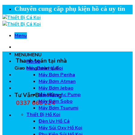
Skip
Chuyên cung cấp phụ kiện hồ cá uy tín
to
content
Menu
MENU
MENU
Thanh toán tại nhà
Home
Giao hàng toàn quốc
Máy Bơm Hồ Koi
Máy Bơm Periha
Máy Bơm Atman
Máy Bơm Jebao
Tư Vẫn Bán Hàng
Máy Bơm Ac Pump
Máy Bơm Sobo
0337 668 224
Máy Bơm Tsurumi
Thiết Bị Hồ Koi
Đèn Uv Hồ Cá
Máy Sủi Oxy Hồ Koi
Phụ Kiện Sủi Hồ Koi