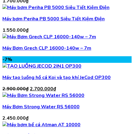
1.700.000
₫
Máy bơm Periha PB 5000 Siêu Tiết Kiệm Điện
1.550.000
₫
Máy Bơm Grech CLP 16000-140w – 7m
-7%
Máy tạo luồng hồ cá Koi và tạo khí JeCod OP300
Giá
Giá
2.900.000
₫
2.700.000
₫
gốc
hiện
là:
tại
Máy Bơm Strong Water RS 56000
2.900.000₫.
là:
2.700.000₫.
2.450.000
₫