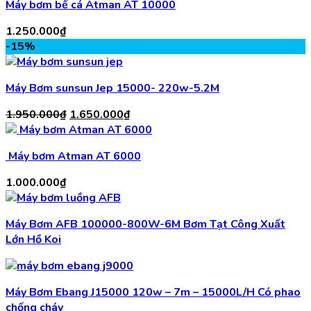
Máy bơm bể cá Atman AT 10000
1.250.000
₫
-15%
Máy Bơm sunsun Jep 15000- 220w-5.2M
Giá
Giá
1.950.000
₫
1.650.000
₫
gốc
hiện
là:
tại
Máy bơm Atman AT 6000
1.950.000₫.
là:
1.650.000₫.
1.000.000
₫
Máy Bơm AFB 100000-800W-6M Bơm Tạt Công Xuất
Lớn Hồ Koi
Máy Bơm Ebang J15000 120w – 7m – 15000L/H Có phao
chống cháy