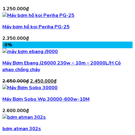
1.250.000
₫
Máy bơm hồ koi Periha PG-25
2.350.000
₫
-8%
Máy Bơm Ebang J26000 230w – 10m – 20000L/H Có
phao chống cháy
Giá
Giá
2.650.000
₫
2.450.000
₫
gốc
hiện
là:
tại
Máy Bơm Sobo Wp 30000-600w-10M
2.650.000₫.
là:
2.450.000₫.
2.600.000
₫
bơm atman 302s