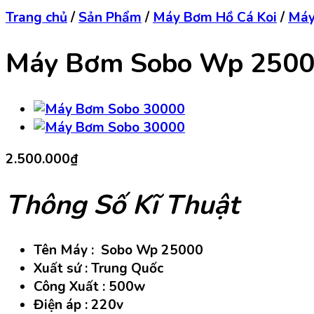
Trang chủ
/
Sản Phẩm
/
Máy Bơm Hồ Cá Koi
/
Máy
Máy Bơm Sobo Wp 250
2.500.000
₫
Thông Số Kĩ Thuật
Tên Máy : Sobo Wp 25000
Xuất sứ : Trung Quốc
Công Xuất : 500w
Điện áp : 220v