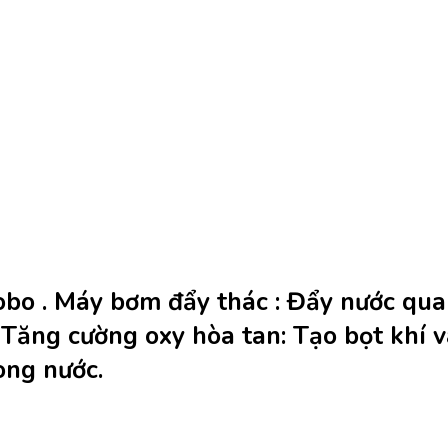
obo . Máy bơm đẩy thác
:
Đẩy nước qua h
.
Tăng cường oxy hòa tan:
Tạo bọt khí 
ong nước.