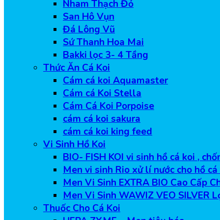
Nham Thạch Đỏ
San Hô Vụn
Đá Lông Vũ
Sứ Thanh Hoa Mai
Bakki lọc 3- 4 Tầng
Thức Ăn Cá Koi
Cám cá koi Aquamaster
Cám cá Koi Stella
Cám Cá Koi Porpoise
cám cá koi sakura
cám cá koi king feed
Vi Sinh Hồ Koi
BIO- FISH KOI vi sinh hồ cá koi , ch
Men vi sinh Rio xử lí nước cho hồ cá
Men Vi Sinh EXTRA BIO Cao Cấp Ch
Men Vi Sinh WAWIZ VEO SILVER L
Thuốc Cho Cá Koi