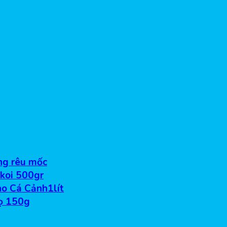
ống rêu mốc
 koi 500gr
o Cá Cảnh1lít
ọ 150g