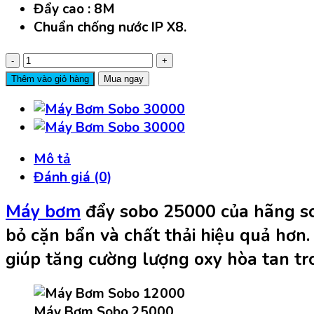
Đẩy cao : 8M
Chuẩn chống nước IP X8.
Máy
Bơm
Thêm vào giỏ hàng
Mua ngay
Sobo
Wp
25000-
500w-
Mô tả
9M
Đánh giá (0)
số
lượng
Máy bơm
đẩy sobo 25000 của hãng s
bỏ cặn bẩn và chất thải hiệu quả hơn
giúp tăng cường lượng oxy hòa tan tr
Máy Bơm Sobo 25000