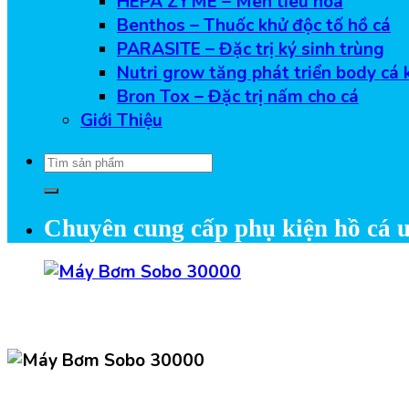
HEPA ZYME – Men tiêu hóa
Benthos – Thuốc khử độc tố hồ cá
PARASITE – Đặc trị ký sinh trùng
Nutri grow tăng phát triển body cá 
Bron Tox – Đặc trị nấm cho cá
Giới Thiệu
Tìm
kiếm:
Chuyên cung cấp phụ kiện hồ cá u