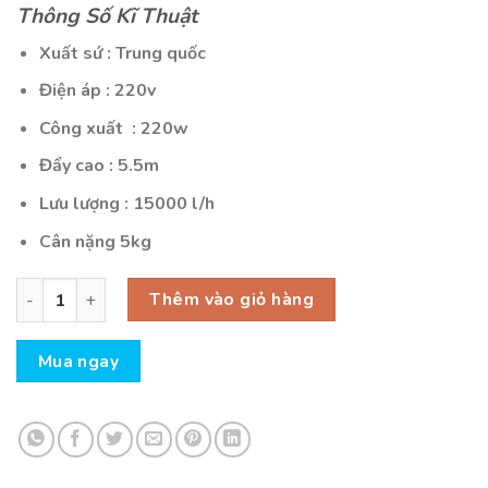
gốc
hiện
Thông Số Kĩ Thuật
là:
tại
1.950.000₫.
là:
Xuất sứ : Trung quốc
1.650.000₫.
Điện áp : 220v
Công xuất : 220w
Đẩy cao : 5.5m
Lưu lượng : 15000 l/h
Cân nặng 5kg
Máy Bơm sunsun Jep 15000- 220w-5.2M số lượng
Thêm vào giỏ hàng
Mua ngay