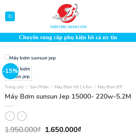
Skip
to
content
Chuyên cung cấp phụ kiện hồ cá uy tín
-15%
Trang chủ
/
Sản Phẩm
/
Máy Bơm Hồ Cá Koi
/
Máy Bơm JEP
Máy Bơm sunsun Jep 15000- 220w-5.2M
Giá
Giá
1.950.000
1.650.000
₫
₫