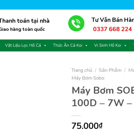
Tư Vẫn Bán Hà
Thanh toán tại nhà
0337 668 224
Giao hàng toàn quốc
Vật Liệu Lọc Hồ Cá
Thức Ăn Cá Koi
Vi Sinh Hồ Koi
Trang chủ
/
Sản Phẩm
/
Má
Máy Bơm Sobo
Máy Bơm SO
100D – 7W –
75.000
₫