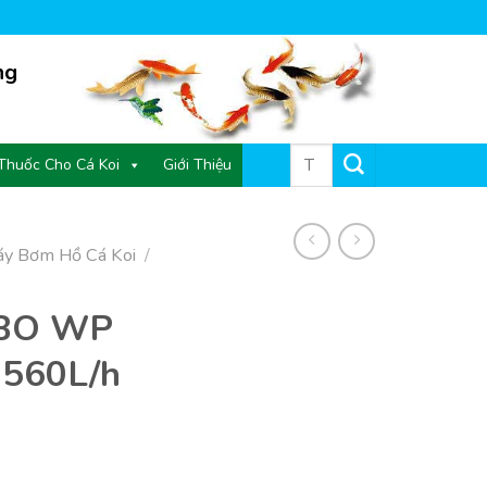
ng
Tìm
Thuốc Cho Cá Koi
Giới Thiệu
kiếm:
y Bơm Hồ Cá Koi
/
BO WP
 560L/h