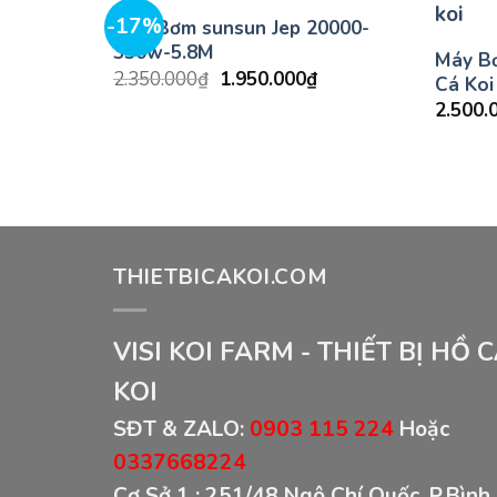
-17%
 -550W
Máy Bơm sunsun Jep 20000-
330w-5.8M
Máy B
Giá
Giá
2.350.000
₫
1.950.000
₫
Cá Koi
gốc
hiện
2.500.
là:
tại
2.350.000₫.
là:
1.950.000₫.
THIETBICAKOI.COM
VISI KOI FARM - THIẾT BỊ HỒ 
KOI
SĐT & ZALO:
0903 115 224
Hoặc
0337668224
Cơ Sở 1 :
251/48 Ngô Chí Quốc, P.Bình