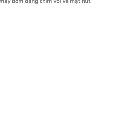
áy bơm dạng chìm với về mặt hút