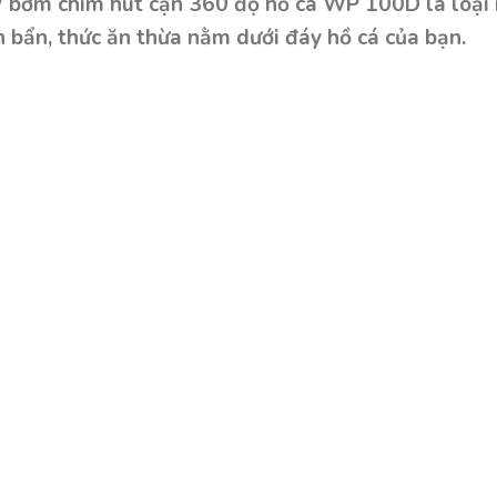
m chìm hút cặn 360 độ hồ cá WP 100D là loại m
n bẩn, thức ăn thừa nằm dưới đáy hồ cá của bạn.