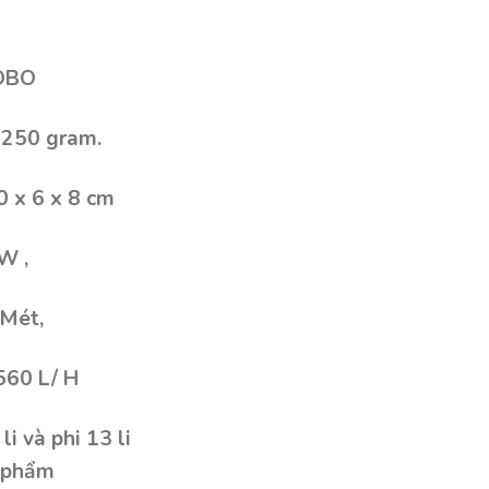
SOBO
 250 gram.
0 x 6 x 8 cm
W ,
 Mét,
560 L/ H
i và phi 13 li
n phẩm