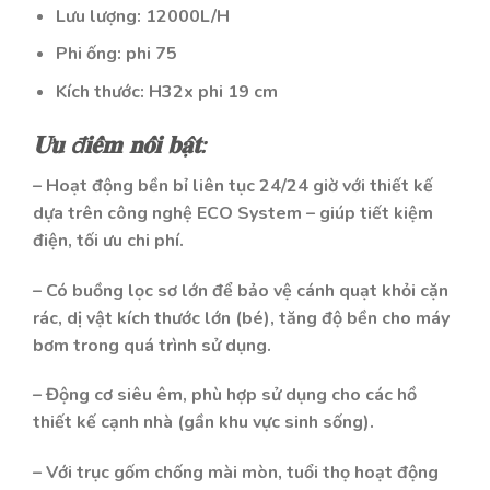
Lưu lượng: 12000L/H
Phi ống: phi 75
Kích thước: H32x phi 19 cm
𝐔̛𝐮 đ𝐢𝐞̂̉𝐦 𝐧𝐨̂̉𝐢 𝐛𝐚̣̂𝐭:
– Hoạt động bền bỉ liên tục 24/24 giờ với thiết kế
dựa trên công nghệ ECO System – giúp tiết kiệm
điện, tối ưu chi phí.
– Có buồng lọc sơ lớn để bảo vệ cánh quạt khỏi cặn
rác, dị vật kích thước lớn (bé), tăng độ bền cho máy
bơm trong quá trình sử dụng.
– Động cơ siêu êm, phù hợp sử dụng cho các hồ
thiết kế cạnh nhà (gần khu vực sinh sống).
– Với trục gốm chống mài mòn, tuổi thọ hoạt động