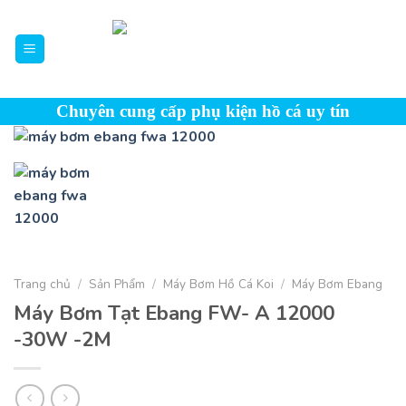
Skip
to
content
Chuyên cung cấp phụ kiện hồ cá uy tín
Trang chủ
/
Sản Phẩm
/
Máy Bơm Hồ Cá Koi
/
Máy Bơm Ebang
Máy Bơm Tạt Ebang FW- A 12000
-30W -2M