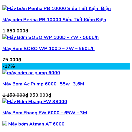
Máy bơm Periha PB 10000 Siêu Tiết Kiệm Điện
1.650.000
₫
Máy Bơm SOBO WP 100D – 7W – 560L/h
75.000
₫
-17%
Máy Bơm Ac Pump 6000 -55w -3,6M
Giá
Giá
1.150.000
₫
950.000
₫
gốc
hiện
là:
tại
Máy Bơm Ebang FW 6000 – 65W – 3M
1.150.000₫.
là:
950.000₫.