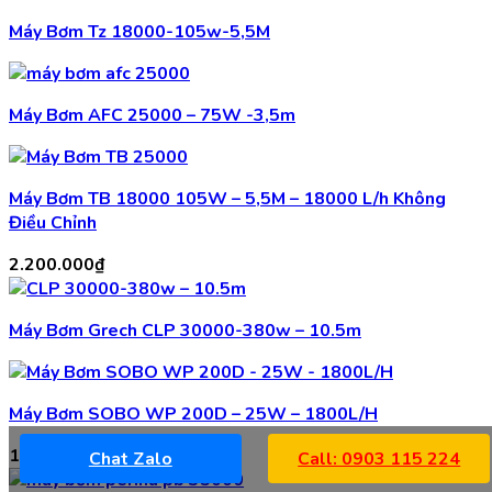
Máy Bơm Tz 18000-105w-5,5M
Máy Bơm AFC 25000 – 75W -3,5m
Máy Bơm TB 18000 105W – 5,5M – 18000 L/h Không
Điều Chỉnh
2.200.000
₫
Máy Bơm Grech CLP 30000-380w – 10.5m
Máy Bơm SOBO WP 200D – 25W – 1800L/H
135.000
₫
Chat Zalo
Call: 0903 115 224