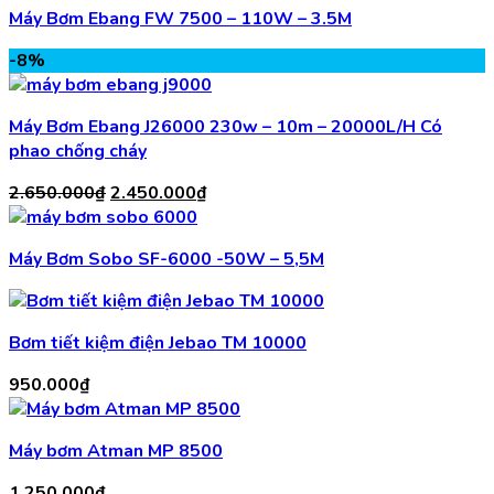
Máy Bơm Ebang FW 7500 – 110W – 3.5M
-8%
Máy Bơm Ebang J26000 230w – 10m – 20000L/H Có
phao chống cháy
Giá
Giá
2.650.000
₫
2.450.000
₫
gốc
hiện
là:
tại
Máy Bơm Sobo SF-6000 -50W – 5,5M
2.650.000₫.
là:
2.450.000₫.
Bơm tiết kiệm điện Jebao TM 10000
950.000
₫
Máy bơm Atman MP 8500
1.250.000
₫