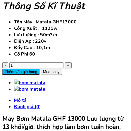
Thông Số Kĩ Thuật
Tên Máy : Matala GHF13000
Công Xuất : 1125w
Lưu Lượng : 50m3/h
Điện Ap : 220v
Đẩy Cao : 10,1m
Cổ Phi 60
Máy
Bơm
Thêm vào giỏ hàng
Mua ngay
Matala
GHF
13000
-
Mô tả
1125W
Đánh giá (0)
-50m3/h
-10,1m
Máy Bơm Matala GHF 13000 Lưu lượng từ
số
13 khối/giờ, thích hợp làm bơm tuần hoàn,
lượng