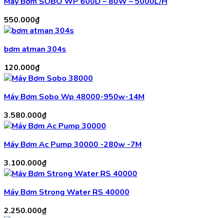
Máy Bơm SOBO WP 600D – 80W – 5000L/H
550.000
₫
bơm atman 304s
120.000
₫
Máy Bơm Sobo Wp 48000-950w-14M
3.580.000
₫
Máy Bơm Ac Pump 30000 -280w -7M
3.100.000
₫
Máy Bơm Strong Water RS 40000
2.250.000
₫