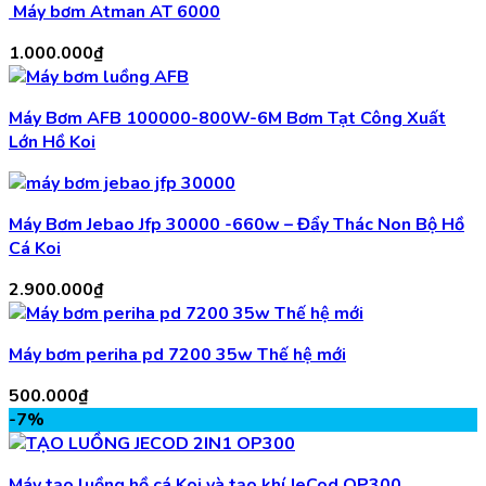
Máy bơm Atman AT 6000
1.000.000
₫
Máy Bơm AFB 100000-800W-6M Bơm Tạt Công Xuất
Lớn Hồ Koi
Máy Bơm Jebao Jfp 30000 -660w – Đẩy Thác Non Bộ Hồ
Cá Koi
2.900.000
₫
Máy bơm periha pd 7200 35w Thế hệ mới
500.000
₫
-7%
Máy tạo luồng hồ cá Koi và tạo khí JeCod OP300