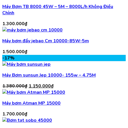
Máy Bơm TB 8000 45W – 5M – 8000L/h Không Điều
Chỉnh
1.300.000
₫
Máy bơm đẩy jebao Cm 10000-85W-5m
1.500.000
₫
-17%
Máy Bơm sunsun Jep 10000- 155w – 4.75M
Giá
Giá
1.380.000
₫
1.150.000
₫
gốc
hiện
là:
tại
Máy bơm Atman MP 15000
1.380.000₫.
là:
1.150.000₫.
1.700.000
₫