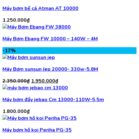
Máy bơm bể cá Atman AT 10000
1.250.000
₫
Máy Bơm Ebang FW 10000 – 140W – 4M
-17%
Máy Bơm sunsun Jep 20000- 330w-5.8M
Giá
Giá
2.350.000
₫
1.950.000
₫
gốc
hiện
là:
tại
Máy bơm đẩy jebao Cm 13000-110W-5,5m
2.350.000₫.
là:
1.950.000₫.
1.800.000
₫
Máy bơm hồ koi Periha PG-35