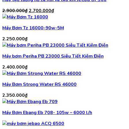
Giá
Giá
2.900.000
₫
2.700.000
₫
gốc
hiện
là:
tại
Máy Bơm Tz 16000-90w-5M
2.900.000₫.
là:
2.700.000₫.
2.250.000
₫
Máy bơm Periha PB 23000 Siêu Tiết Kiệm Điện
2.400.000
₫
Máy Bơm Strong Water RS 46000
2.350.000
₫
Máy Bơm Ebang Eb 708- 105w – 6000 l/h