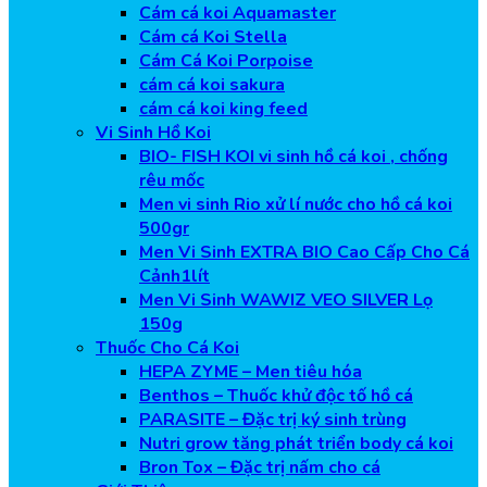
Cám cá koi Aquamaster
Cám cá Koi Stella
Cám Cá Koi Porpoise
cám cá koi sakura
cám cá koi king feed
Vi Sinh Hồ Koi
BIO- FISH KOI vi sinh hồ cá koi , chống
rêu mốc
Men vi sinh Rio xử lí nước cho hồ cá koi
500gr
Men Vi Sinh EXTRA BIO Cao Cấp Cho Cá
Cảnh1lít
Men Vi Sinh WAWIZ VEO SILVER Lọ
150g
Thuốc Cho Cá Koi
HEPA ZYME – Men tiêu hóa
Benthos – Thuốc khử độc tố hồ cá
PARASITE – Đặc trị ký sinh trùng
Nutri grow tăng phát triển body cá koi
Bron Tox – Đặc trị nấm cho cá