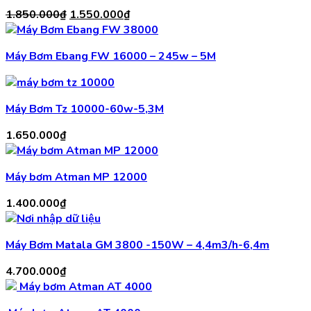
Giá
Giá
1.850.000
₫
1.550.000
₫
gốc
hiện
là:
tại
Máy Bơm Ebang FW 16000 – 245w – 5M
1.850.000₫.
là:
1.550.000₫.
Máy Bơm Tz 10000-60w-5,3M
1.650.000
₫
Máy bơm Atman MP 12000
1.400.000
₫
Máy Bơm Matala GM 3800 -150W – 4,4m3/h-6,4m
4.700.000
₫