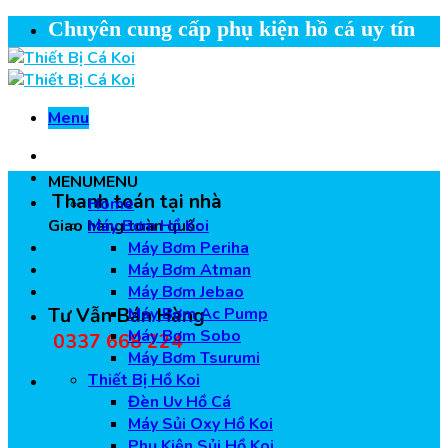
Skip
Chuyên cung cấp phụ kiện hồ cá uy tín
to
content
Menu
MENU
MENU
Thanh toán tại nhà
Home
Giao hàng toàn quốc
Máy Bơm Hồ Koi
Máy Bơm Periha
Máy Bơm Atman
Máy Bơm Jebao
Tư Vẫn Bán Hàng
Máy Bơm Ac Pump
Máy Bơm Sobo
0337 668 224
Máy Bơm Tsurumi
Thiết Bị Hồ Koi
Đèn Uv Hồ Cá
Máy Sủi Oxy Hồ Koi
Phụ Kiện Sủi Hồ Koi