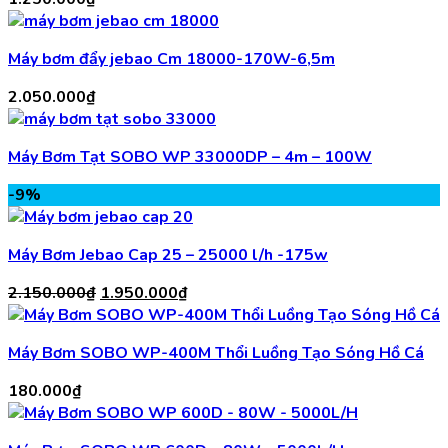
Máy bơm đẩy jebao Cm 18000-170W-6,5m
2.050.000
₫
Máy Bơm Tạt SOBO WP 33000DP – 4m – 100W
-9%
Máy Bơm Jebao Cap 25 – 25000 l/h -175w
Giá
Giá
2.150.000
₫
1.950.000
₫
gốc
hiện
là:
tại
Máy Bơm SOBO WP-400M Thổi Luồng Tạo Sóng Hồ Cá
2.150.000₫.
là:
1.950.000₫.
180.000
₫