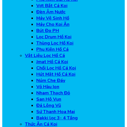
Vợt Bắt Cá Koi
Đèn Âm Nước
Máy Vệ Sinh Hồ
Máy Cho Koi Ăn
Bút Đo PH
Lọc Drum Hồ Koi
Thùng Lọc Hồ Koi
Phụ Kiện Hồ Cá
Vật Liệu Lọc Hồ Cá
Jmat Hồ Cá Koi
Chổi Lọc Hồ Cá Koi
Hút Mặt Hồ Cá Koi
Núm Che Đáy
Vỏ Hàu Ion
Nham Thạch Đỏ
San Hô Vụn
Đá Lông Vũ
Sứ Thanh Hoa Mai
Bakki lọc 3- 4 Tầng
Thức Ăn Cá Koi