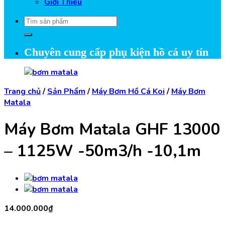
Giới Thiệu
Tìm
kiếm:
Chuyên cung cấp phụ kiện hồ cá uy tín
Trang chủ
/
Sản Phẩm
/
Máy Bơm Hồ Cá Koi
/
Máy Bơm
Matala
Máy Bơm Matala GHF 13000
– 1125W -50m3/h -10,1m
14.000.000
₫