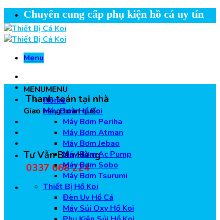
Skip
Chuyên cung cấp phụ kiện hồ cá uy tín
to
content
Menu
MENU
MENU
Thanh toán tại nhà
Home
Giao hàng toàn quốc
Máy Bơm Hồ Koi
Máy Bơm Periha
Máy Bơm Atman
Máy Bơm Jebao
Tư Vẫn Bán Hàng
Máy Bơm Ac Pump
Máy Bơm Sobo
0337 668 224
Máy Bơm Tsurumi
Thiết Bị Hồ Koi
Đèn Uv Hồ Cá
Máy Sủi Oxy Hồ Koi
Phụ Kiện Sủi Hồ Koi