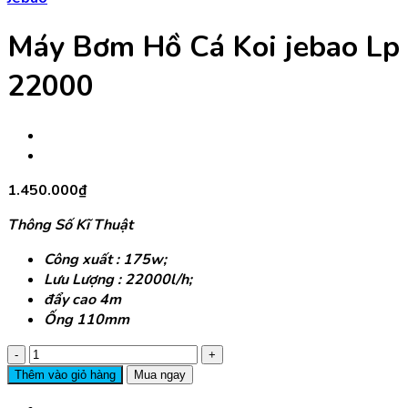
Máy Bơm Hồ Cá Koi jebao Lp
22000
1.450.000
₫
Thông Số Kĩ Thuật
Công xuất : 175w;
Lưu Lượng : 22000l/h;
đẩy cao 4m
Ống 110mm
Máy
Bơm
Thêm vào giỏ hàng
Mua ngay
Hồ