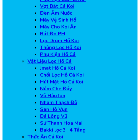
Vợt Bắt Cá Koi
Đèn Âm Nước
Máy Vệ Sinh Hồ
Máy Cho Koi Ăn
Bút Đo PH
Lọc Drum Hồ Koi
Thùng Lọc Hồ Koi
Phụ Kiện Hồ Cá
Vật Liệu Lọc Hồ Cá
Jmat Hồ Cá Koi
Chổi Lọc Hồ Cá Koi
Hút Mặt Hồ Cá Koi
Núm Che Đáy
Vỏ Hàu Ion
Nham Thạch Đỏ
San Hô Vụn
Đá Lông Vũ
Sứ Thanh Hoa Mai
Bakki lọc 3- 4 Tầng
Thức Ăn Cá Koi