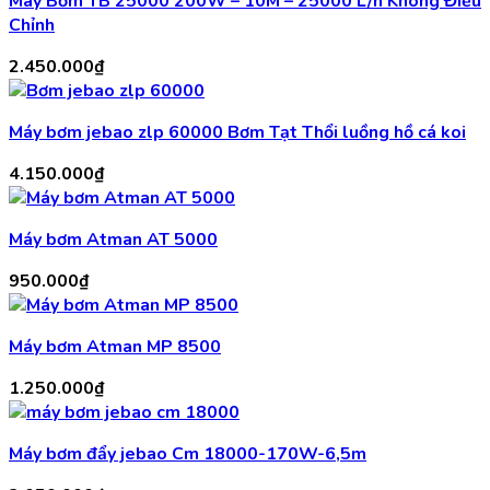
Máy Bơm TB 25000 200W – 10M – 25000 L/h Không Điều
Chỉnh
2.450.000
₫
Máy bơm jebao zlp 60000 Bơm Tạt Thổi luồng hồ cá koi
4.150.000
₫
Máy bơm Atman AT 5000
950.000
₫
Máy bơm Atman MP 8500
1.250.000
₫
Máy bơm đẩy jebao Cm 18000-170W-6,5m