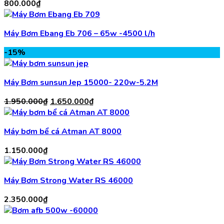
800.000
₫
Máy Bơm Ebang Eb 706 – 65w -4500 l/h
-15%
Máy Bơm sunsun Jep 15000- 220w-5.2M
Giá
Giá
1.950.000
₫
1.650.000
₫
gốc
hiện
là:
tại
Máy bơm bể cá Atman AT 8000
1.950.000₫.
là:
1.650.000₫.
1.150.000
₫
Máy Bơm Strong Water RS 46000
2.350.000
₫