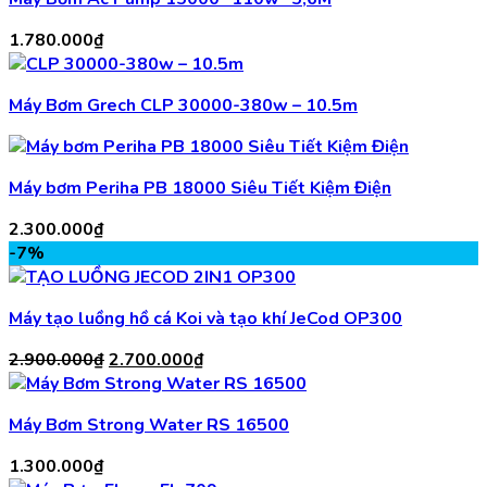
1.780.000
₫
Máy Bơm Grech CLP 30000-380w – 10.5m
Máy bơm Periha PB 18000 Siêu Tiết Kiệm Điện
2.300.000
₫
-7%
Máy tạo luồng hồ cá Koi và tạo khí JeCod OP300
Giá
Giá
2.900.000
₫
2.700.000
₫
gốc
hiện
là:
tại
Máy Bơm Strong Water RS 16500
2.900.000₫.
là:
2.700.000₫.
1.300.000
₫