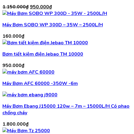
Giá
Giá
1.150.000
₫
950.000
₫
gốc
hiện
là:
tại
Máy Bơm SOBO WP 300D – 35W – 2500L/H
1.150.000₫.
là:
950.000₫.
160.000
₫
Bơm tiết kiệm điện Jebao TM 10000
950.000
₫
Máy Bơm AFC 60000 -350W -6m
Máy Bơm Ebang J15000 120w – 7m – 15000L/H Có phao
chống cháy
1.800.000
₫