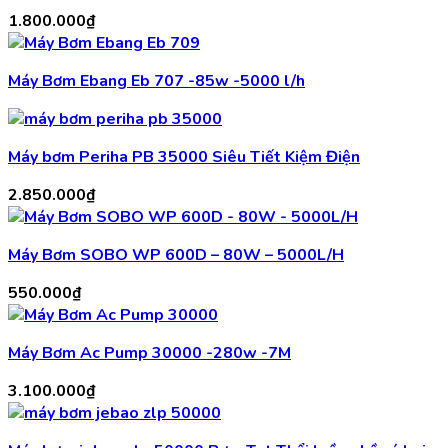
1.800.000
₫
Máy Bơm Ebang Eb 707 -85w -5000 l/h
Máy bơm Periha PB 35000 Siêu Tiết Kiệm Điện
2.850.000
₫
Máy Bơm SOBO WP 600D – 80W – 5000L/H
550.000
₫
Máy Bơm Ac Pump 30000 -280w -7M
3.100.000
₫