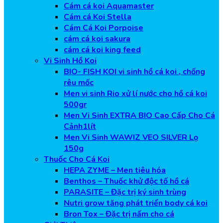
Cám cá koi Aquamaster
Cám cá Koi Stella
Cám Cá Koi Porpoise
cám cá koi sakura
cám cá koi king feed
Vi Sinh Hồ Koi
BIO- FISH KOI vi sinh hồ cá koi , chống
rêu mốc
Men vi sinh Rio xử lí nước cho hồ cá koi
500gr
Men Vi Sinh EXTRA BIO Cao Cấp Cho Cá
Cảnh1lít
Men Vi Sinh WAWIZ VEO SILVER Lọ
150g
Thuốc Cho Cá Koi
HEPA ZYME – Men tiêu hóa
Benthos – Thuốc khử độc tố hồ cá
PARASITE – Đặc trị ký sinh trùng
Nutri grow tăng phát triển body cá koi
Bron Tox – Đặc trị nấm cho cá