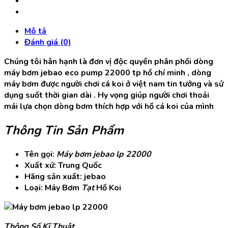
Cá
Koi
jebao
Mô tả
Lp
Đánh giá (0)
22000
số
Chúng tôi hân hạnh là đơn vị độc quyền phân phối dòng
lượng
máy bơm jebao eco pump 22000 tp hồ chí minh , dòng
máy bơm được người chơi cá koi ở việt nam tin tưởng và sử
dụng suốt thời gian dài . Hy vọng giúp người chơi thoải
mái lựa chọn dòng bơm thích hợp với hồ cá koi của mình
Thông Tin Sản Phẩm
Tên gọi:
Máy bơm jebao lp 22000
Xuất xứ: Trung Quốc
Hãng sản xuất: jebao
Loại: Máy Bơm
Tạt
Hồ Koi
Thông Số Kĩ Thuật