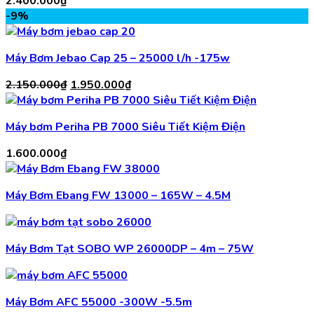
2.400.000
₫
-9%
Máy Bơm Jebao Cap 25 – 25000 l/h -175w
Giá
Giá
2.150.000
₫
1.950.000
₫
gốc
hiện
là:
tại
Máy bơm Periha PB 7000 Siêu Tiết Kiệm Điện
2.150.000₫.
là:
1.950.000₫.
1.600.000
₫
Máy Bơm Ebang FW 13000 – 165W – 4.5M
Máy Bơm Tạt SOBO WP 26000DP – 4m – 75W
Máy Bơm AFC 55000 -300W -5.5m