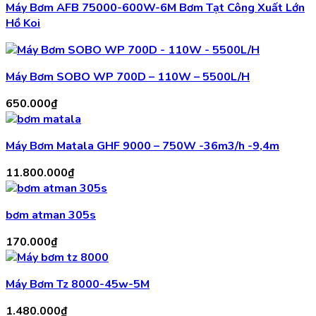
Máy Bơm AFB 75000-600W-6M Bơm Tạt Công Xuất Lớn
Hồ Koi
Máy Bơm SOBO WP 700D – 110W – 5500L/H
650.000
₫
Máy Bơm Matala GHF 9000 – 750W -36m3/h -9,4m
11.800.000
₫
bơm atman 305s
170.000
₫
Máy Bơm Tz 8000-45w-5M
1.480.000
₫