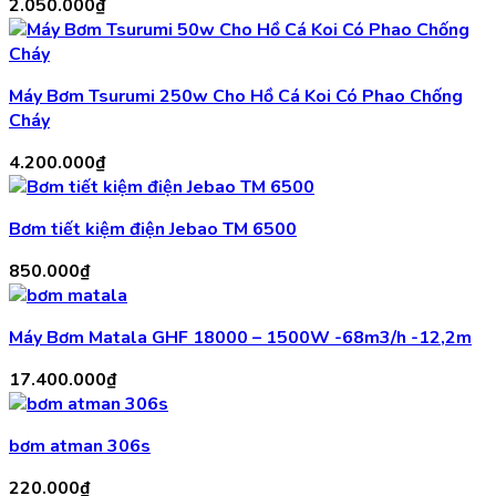
2.050.000
₫
Máy Bơm Tsurumi 250w Cho Hồ Cá Koi Có Phao Chống
Cháy
4.200.000
₫
Bơm tiết kiệm điện Jebao TM 6500
850.000
₫
Máy Bơm Matala GHF 18000 – 1500W -68m3/h -12,2m
17.400.000
₫
bơm atman 306s
220.000
₫