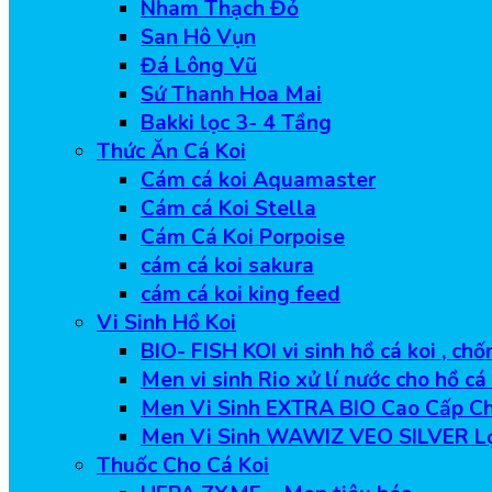
Nham Thạch Đỏ
San Hô Vụn
Đá Lông Vũ
Sứ Thanh Hoa Mai
Bakki lọc 3- 4 Tầng
Thức Ăn Cá Koi
Cám cá koi Aquamaster
Cám cá Koi Stella
Cám Cá Koi Porpoise
cám cá koi sakura
cám cá koi king feed
Vi Sinh Hồ Koi
BIO- FISH KOI vi sinh hồ cá koi , ch
Men vi sinh Rio xử lí nước cho hồ cá
Men Vi Sinh EXTRA BIO Cao Cấp Ch
Men Vi Sinh WAWIZ VEO SILVER L
Thuốc Cho Cá Koi