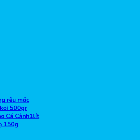
ống rêu mốc
 koi 500gr
o Cá Cảnh1lít
ọ 150g