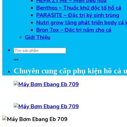
HEPA ZYME – Men tiêu hóa
Benthos – Thuốc khử độc tố hồ cá
PARASITE – Đặc trị ký sinh trùng
Nutri grow tăng phát triển body cá 
Bron Tox – Đặc trị nấm cho cá
Giới Thiệu
Tìm
kiếm:
Chuyên cung cấp phụ kiện hồ cá u