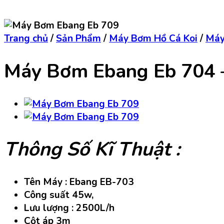
Trang chủ
/
Sản Phẩm
/
Máy Bơm Hồ Cá Koi
/
Máy
Máy Bơm Ebang Eb 704 –
Thông Số Kĩ Thuật :
Tên Máy : Ebang EB-703
Công suất 45w,
Lưu lượng : 2500L/h
Cột áp 3m