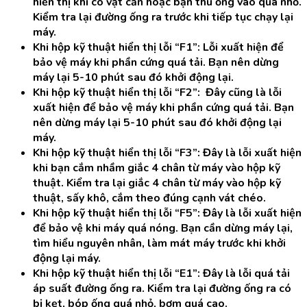
hiển thị khi có vật cản hoặc bạn thu ống vào quá nhỏ.
Kiểm tra lại đường ống ra trước khi tiếp tục chạy lại
máy.
Khi hộp kỹ thuật hiển thị lỗi “F1”: Lỗi xuất hiện để
bảo vệ máy khi phần cứng quá tải. Bạn nên dừng
máy lại 5-10 phút sau đó khởi động lại.
Khi hộp kỹ thuật hiển thị lỗi “F2”: Đây cũng là lỗi
xuất hiện để bảo vệ máy khi phần cứng quá tải. Bạn
nên dừng máy lại 5-10 phút sau đó khởi động lại
máy.
Khi hộp kỹ thuật hiển thị lỗi “F3”: Đây là lỗi xuất hiện
khi bạn cắm nhầm giắc 4 chân từ máy vào hộp kỹ
thuật. Kiểm tra lại giắc 4 chân từ máy vào hộp kỹ
thuật, sấy khô, cắm theo đúng cạnh vát chéo.
Khi hộp kỹ thuật hiển thị lỗi “F5”: Đây là lỗi xuất hiện
để bảo vệ khi máy quá nóng. Bạn cần dừng máy lại,
tìm hiểu nguyên nhân, làm mát máy trước khi khởi
động lại máy.
Khi hộp kỹ thuật hiển thị lỗi “E1”: Đây là lỗi quá tải
áp suất đường ống ra. Kiểm tra lại đường ống ra có
bị kẹt, bóp ống quá nhỏ, bơm quá cao.