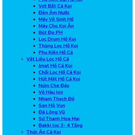
Vợt Bắt Cá Koi
Đèn Âm Nước
Máy Vệ Sinh Hồ
Máy Cho Koi Ăn
Bút Đo PH
Lọc Drum Hồ Koi
Thùng Lọc Hồ Koi
Phụ Kiện Hồ Cá
Vật Liệu Lọc Hồ Cá
Jmat Hồ Cá Koi
Chổi Lọc Hồ Cá Koi
Hút Mặt Hồ Cá Koi
Núm Che Đáy
Vỏ Hàu Ion
Nham Thạch Đỏ
San Hô Vụn
Đá Lông Vũ
Sứ Thanh Hoa Mai
Bakki lọc 3- 4 Tầng
Thức Ăn Cá Koi