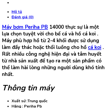
14000
Siêu
Mô tả
Tiết
Đánh giá (0)
Kiệm
Điện
Máy bơm Periha PB
14000 thực sự là một
số
lựa chọn tuyệt vời cho bể cá và hồ cá koi .
lượng
Máy phù hợp hồ từ 2-4 khối được sử dụng
làm đẩy thác hoặc thổi luồng cho hồ
cá koi
.
Rất nhiều công nghệ hiện đại và tâm huyết
từ nhà sản xuất để tạo ra một sản phẩm có
thể làm hài lòng những người dùng khó tính
nhất.
Thông tin máy
Xuất sứ :Trung quốc
Hãng : Periha Pb