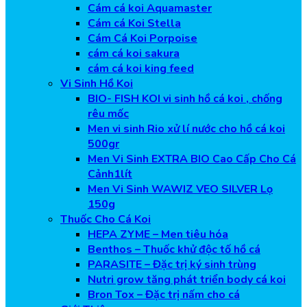
Cám cá koi Aquamaster
Cám cá Koi Stella
Cám Cá Koi Porpoise
cám cá koi sakura
cám cá koi king feed
Vi Sinh Hồ Koi
BIO- FISH KOI vi sinh hồ cá koi , chống
rêu mốc
Men vi sinh Rio xử lí nước cho hồ cá koi
500gr
Men Vi Sinh EXTRA BIO Cao Cấp Cho Cá
Cảnh1lít
Men Vi Sinh WAWIZ VEO SILVER Lọ
150g
Thuốc Cho Cá Koi
HEPA ZYME – Men tiêu hóa
Benthos – Thuốc khử độc tố hồ cá
PARASITE – Đặc trị ký sinh trùng
Nutri grow tăng phát triển body cá koi
Bron Tox – Đặc trị nấm cho cá