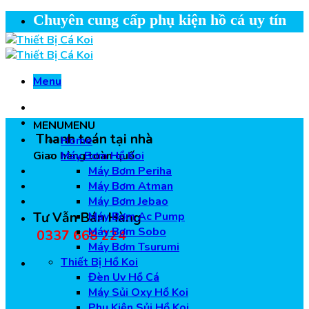
Skip
Chuyên cung cấp phụ kiện hồ cá uy tín
to
content
Menu
MENU
MENU
Thanh toán tại nhà
Home
Giao hàng toàn quốc
Máy Bơm Hồ Koi
Máy Bơm Periha
Máy Bơm Atman
Máy Bơm Jebao
Tư Vẫn Bán Hàng
Máy Bơm Ac Pump
Máy Bơm Sobo
0337 668 224
Máy Bơm Tsurumi
Thiết Bị Hồ Koi
Đèn Uv Hồ Cá
Máy Sủi Oxy Hồ Koi
Phụ Kiện Sủi Hồ Koi