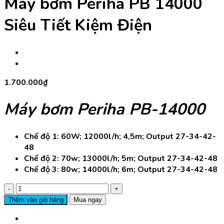
Máy bơm Periha PB 14000
Siêu Tiết Kiệm Điện
1.700.000
₫
Máy bơm Periha PB-14000
Chế độ 1: 60W; 12000l/h; 4,5m; Output 27-34-42-
48
Chế độ 2: 70w; 13000l/h; 5m; Output 27-34-42-48
Chế độ 3: 80w; 14000l/h; 6m; Output 27-34-42-48
Máy
bơm
Thêm vào giỏ hàng
Mua ngay
Periha
PB