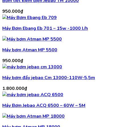
Bơm tiết kiệm điện Jebao TM 10000
950.000
₫
Máy Bơm Ebang Eb 701 – 15w -1000 l/h
Máy bơm Atman MP 5500
950.000
₫
Máy bơm đẩy jebao Cm 13000-110W-5,5m
1.800.000
₫
Máy Bơm Jebao ACQ 6500 – 60W – 5M