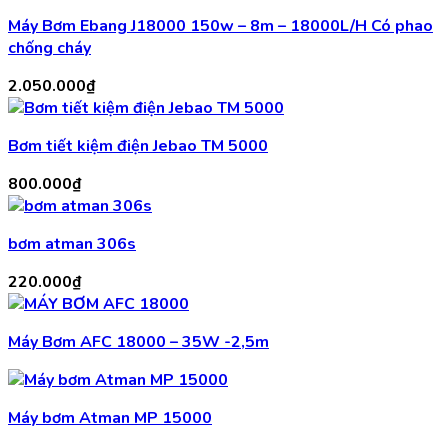
Máy Bơm Ebang J18000 150w – 8m – 18000L/H Có phao
chống cháy
2.050.000
₫
Bơm tiết kiệm điện Jebao TM 5000
800.000
₫
bơm atman 306s
220.000
₫
Máy Bơm AFC 18000 – 35W -2,5m
Máy bơm Atman MP 15000