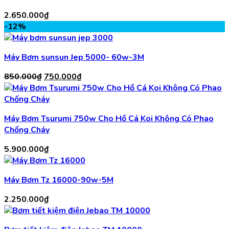
2.650.000
₫
-12%
Máy Bơm sunsun Jep 5000- 60w-3M
Giá
Giá
850.000
₫
750.000
₫
gốc
hiện
là:
tại
850.000₫.
là:
Máy Bơm Tsurumi 750w Cho Hồ Cá Koi Không Có Phao
750.000₫.
Chống Cháy
5.900.000
₫
Máy Bơm Tz 16000-90w-5M
2.250.000
₫