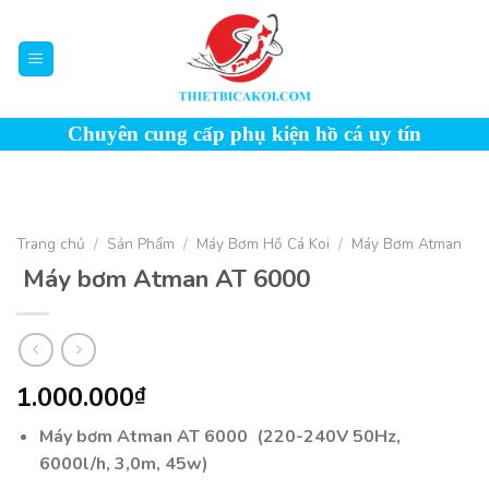
Skip
to
content
Chuyên cung cấp phụ kiện hồ cá uy tín
Trang chủ
/
Sản Phẩm
/
Máy Bơm Hồ Cá Koi
/
Máy Bơm Atman
Máy bơm Atman AT 6000
1.000.000
₫
Máy bơm Atman AT 6000 (220-240V 50Hz,
6000l/h, 3,0m, 45w)