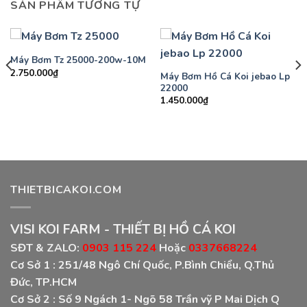
SẢN PHẨM TƯƠNG TỰ
Máy Bơm Tz 25000-200w-10M
2.750.000
₫
Máy Bơm Hồ Cá Koi jebao Lp
22000
1.450.000
₫
THIETBICAKOI.COM
VISI KOI FARM - THIẾT BỊ HỒ CÁ KOI
SĐT & ZALO:
0903 115 224
Hoặc
0337668224
Cơ Sở 1 :
251/48 Ngô Chí Quốc, P.Bình Chiểu, Q.Thủ
Đức, TP.HCM
Cơ Sở 2 :
Số 9 Ngách 1- Ngõ 58 Trần vỹ P Mai Dịch Q