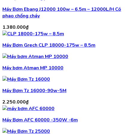
là:
tại
Máy Bơm Ebang J12000 100w – 6.5m – 12000L/H Có
2.150.000₫.
là:
phao chống cháy
1.950.000₫.
1.380.000
₫
Máy Bơm Grech CLP 18000-175w – 8.5m
Máy bơm Atman MP 10000
Máy Bơm Tz 16000-90w-5M
2.250.000
₫
Máy Bơm AFC 60000 -350W -6m