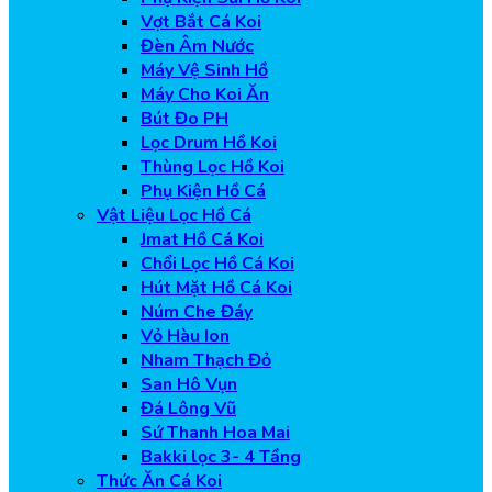
Vợt Bắt Cá Koi
Đèn Âm Nước
Máy Vệ Sinh Hồ
Máy Cho Koi Ăn
Bút Đo PH
Lọc Drum Hồ Koi
Thùng Lọc Hồ Koi
Phụ Kiện Hồ Cá
Vật Liệu Lọc Hồ Cá
Jmat Hồ Cá Koi
Chổi Lọc Hồ Cá Koi
Hút Mặt Hồ Cá Koi
Núm Che Đáy
Vỏ Hàu Ion
Nham Thạch Đỏ
San Hô Vụn
Đá Lông Vũ
Sứ Thanh Hoa Mai
Bakki lọc 3- 4 Tầng
Thức Ăn Cá Koi