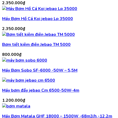
2.350.000
₫
Máy Bơm Hồ Cá Koi jebao Lp 35000
2.350.000
₫
Bơm tiết kiệm điện Jebao TM 5000
800.000
₫
Máy Bơm Sobo SF-6000 -50W – 5,5M
Máy bơm đẩy jebao Cm 6500-50W-4m
1.200.000
₫
Máy Bơm Matala GHF 18000 – 1500W -68m3/h -12,2m