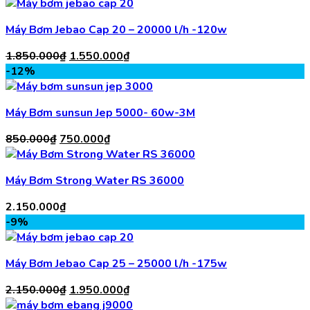
Máy Bơm Jebao Cap 20 – 20000 l/h -120w
Giá
Giá
1.850.000
₫
1.550.000
₫
gốc
hiện
-12%
là:
tại
1.850.000₫.
là:
Máy Bơm sunsun Jep 5000- 60w-3M
1.550.000₫.
Giá
Giá
850.000
₫
750.000
₫
gốc
hiện
là:
tại
Máy Bơm Strong Water RS 36000
850.000₫.
là:
750.000₫.
2.150.000
₫
-9%
Máy Bơm Jebao Cap 25 – 25000 l/h -175w
Giá
Giá
2.150.000
₫
1.950.000
₫
gốc
hiện