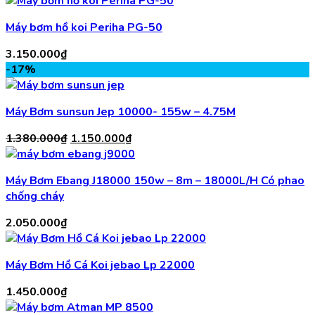
Máy bơm hồ koi Periha PG-50
3.150.000
₫
-17%
Máy Bơm sunsun Jep 10000- 155w – 4.75M
Giá
Giá
1.380.000
₫
1.150.000
₫
gốc
hiện
là:
tại
Máy Bơm Ebang J18000 150w – 8m – 18000L/H Có phao
1.380.000₫.
là:
chống cháy
1.150.000₫.
2.050.000
₫
Máy Bơm Hồ Cá Koi jebao Lp 22000
1.450.000
₫