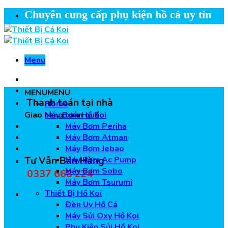
Skip
Chuyên cung cấp phụ kiện hồ cá uy tín
to
content
Menu
MENU
MENU
Thanh toán tại nhà
Home
Giao hàng toàn quốc
Máy Bơm Hồ Koi
Máy Bơm Periha
Máy Bơm Atman
Máy Bơm Jebao
Tư Vẫn Bán Hàng
Máy Bơm Ac Pump
Máy Bơm Sobo
0337 668 224
Máy Bơm Tsurumi
Thiết Bị Hồ Koi
Đèn Uv Hồ Cá
Máy Sủi Oxy Hồ Koi
Phụ Kiện Sủi Hồ Koi