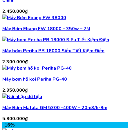
Chỉnh
2.450.000
₫
Máy Bơm Ebang FW 18000 – 350w – 7M
Máy bơm Periha PB 18000 Siêu Tiết Kiệm Điện
2.300.000
₫
Máy bơm hồ koi Periha PG-40
2.950.000
₫
Máy Bơm Matala GM 5300 -400W – 20m3/h-9m
5.800.000
₫
-16%