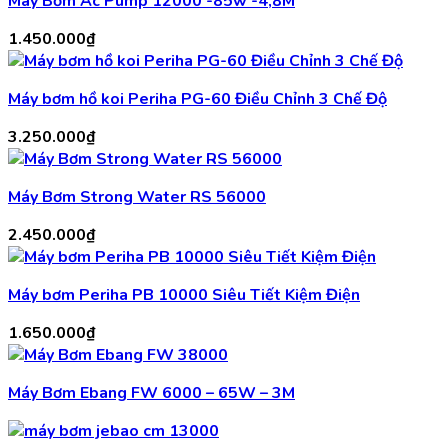
Máy Bơm Ac Pump 12000 -85w -4,8M
1.450.000
₫
Máy bơm hồ koi Periha PG-60 Điều Chỉnh 3 Chế Độ
3.250.000
₫
Máy Bơm Strong Water RS 56000
2.450.000
₫
Máy bơm Periha PB 10000 Siêu Tiết Kiệm Điện
1.650.000
₫
Máy Bơm Ebang FW 6000 – 65W – 3M