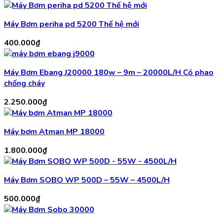
Máy Bơm periha pd 5200 Thế hệ mới
400.000
₫
Máy Bơm Ebang J20000 180w – 9m – 20000L/H Có phao
chống cháy
2.250.000
₫
Máy bơm Atman MP 18000
1.800.000
₫
Máy Bơm SOBO WP 500D – 55W – 4500L/H
500.000
₫