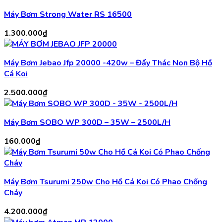
Máy Bơm Strong Water RS 16500
1.300.000
₫
Máy Bơm Jebao Jfp 20000 -420w – Đẩy Thác Non Bộ Hồ
Cá Koi
2.500.000
₫
Máy Bơm SOBO WP 300D – 35W – 2500L/H
160.000
₫
Máy Bơm Tsurumi 250w Cho Hồ Cá Koi Có Phao Chống
Cháy
4.200.000
₫