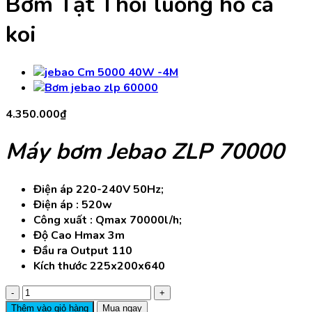
Bơm Tạt Thổi luồng hồ cá
koi
4.350.000
₫
Máy bơm Jebao ZLP 70000
Điện áp 220-240V 50Hz;
Điện áp : 520w
Công xuất : Qmax 70000l/h;
Độ Cao Hmax 3m
Đầu ra Output 110
Kích thước 225x200x640
Máy
bơm
Thêm vào giỏ hàng
Mua ngay