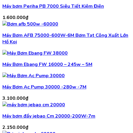
Máy bơm Periha PB 7000 Siêu Tiết Kiệm Điện
1.600.000
₫
Máy Bơm AFB 75000-600W-6M Bơm Tạt Công Xuất Lớn
Hồ Koi
Máy Bơm Ebang FW 16000 – 245w – 5M
Máy Bơm Ac Pump 30000 -280w -7M
3.100.000
₫
Máy bơm đẩy jebao Cm 20000-200W-7m
2.150.000
₫