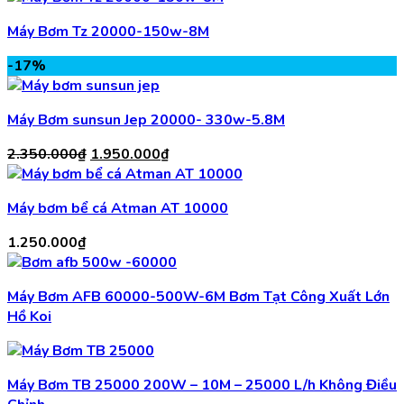
Máy Bơm Tz 20000-150w-8M
-17%
Máy Bơm sunsun Jep 20000- 330w-5.8M
Giá
Giá
2.350.000
₫
1.950.000
₫
gốc
hiện
là:
tại
Máy bơm bể cá Atman AT 10000
2.350.000₫.
là:
1.950.000₫.
1.250.000
₫
Máy Bơm AFB 60000-500W-6M Bơm Tạt Công Xuất Lớn
Hồ Koi
Máy Bơm TB 25000 200W – 10M – 25000 L/h Không Điều