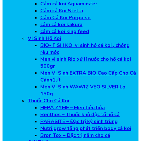
Cám cá koi Aquamaster
Cám cá Koi Stella
Cám Cá Koi Porpoise
cám cá koi sakura
cám cá koi king feed
Vi Sinh Hồ Koi
BIO- FISH KOI vi sinh hồ cá koi , chống
rêu mốc
Men vi sinh Rio xử lí nước cho hồ cá koi
500gr
Men Vi Sinh EXTRA BIO Cao Cấp Cho Cá
Cảnh1lít
Men Vi Sinh WAWIZ VEO SILVER Lọ
150g
Thuốc Cho Cá Koi
HEPA ZYME – Men tiêu hóa
Benthos – Thuốc khử độc tố hồ cá
PARASITE – Đặc trị ký sinh trùng
Nutri grow tăng phát triển body cá koi
Bron Tox – Đặc trị nấm cho cá