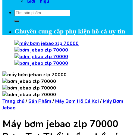
Giới Thiệu
Tìm
kiếm:
Chuyên cung cấp phụ kiện hồ cá uy tín
Trang chủ
/
Sản Phẩm
/
Máy Bơm Hồ Cá Koi
/
Máy Bơm
Jebao
Máy bơm jebao zlp 70000