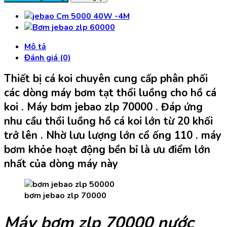
jebao
zlp
70000
Bơm
Mô tả
Tạt
Đánh giá (0)
Thổi
luồng
Thiết bị cá koi chuyên cung cấp phân phối
hồ
các dòng máy bơm tạt thổi luồng cho hồ cá
cá
koi . Máy bơm jebao zlp 70000 . Đáp ứng
koi
số
nhu cầu thổi luồng hồ cá koi lớn từ 20 khối
lượng
trở lên . Nhờ lưu lượng lớn cổ ống 110 . máy
bơm khỏe hoạt động bền bỉ là ưu điểm lớn
nhất của dòng máy này
bơm jebao zlp 70000
Máy bơm zlp 70000 nước