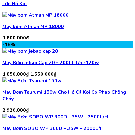
Lớn Hồ Koi
Máy bơm Atman MP 18000
1.800.000
₫
-16%
Máy Bơm Jebao Cap 20 – 20000 l/h -120w
Giá
Giá
1.850.000
₫
1.550.000
₫
gốc
hiện
là:
tại
Máy Bơm Tsurumi 150w Cho Hồ Cá Koi Có Phao Chống
1.850.000₫.
là:
Cháy
1.550.000₫.
2.920.000
₫
Máy Bơm SOBO WP 300D – 35W – 2500L/H