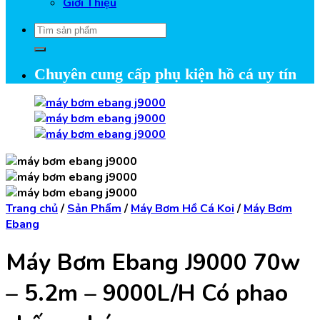
Giới Thiệu
Tìm
kiếm:
Chuyên cung cấp phụ kiện hồ cá uy tín
Trang chủ
/
Sản Phẩm
/
Máy Bơm Hồ Cá Koi
/
Máy Bơm
Ebang
Máy Bơm Ebang J9000 70w
– 5.2m – 9000L/H Có phao