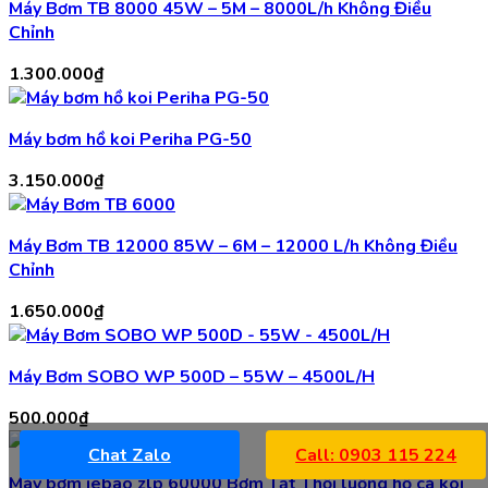
Máy Bơm TB 8000 45W – 5M – 8000L/h Không Điều
Chỉnh
1.300.000
₫
Máy bơm hồ koi Periha PG-50
3.150.000
₫
Máy Bơm TB 12000 85W – 6M – 12000 L/h Không Điều
Chỉnh
1.650.000
₫
Máy Bơm SOBO WP 500D – 55W – 4500L/H
500.000
₫
Chat Zalo
Call: 0903 115 224
Máy bơm jebao zlp 60000 Bơm Tạt Thổi luồng hồ cá koi