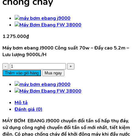
chống cháy
1.275.000
₫
Máy bơm ebang J9000 Công suất 70w – Đẩy cao 5.2m –
Lưu lượng 9000L/H
Máy
Bơm
Thêm vào giỏ hàng
Mua ngay
Ebang
J9000
70w
-
Mô tả
5.2m
Đánh giá (0)
-
9000L/H
MÁY BƠM EBANG J9000 chuyển đổi tần số hấp thụ đáy,
Có
sử dụng công nghệ chuyển đối tần số mới nhất, tiết kiệm
phao
điện. Có phao chống cháy để khởi động máy khi đầy nước