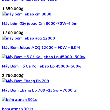
1.850.000
₫
Máy bơm đẩy jebao Cm 8000-70W-4,5m
1.300.000
₫
Máy Bơm Jebao ACQ 12000 – 90W – 6.5M
Máy Bơm Hồ Cá Koi jebao Lp 45000- 500w
2.750.000
₫
Máy Bơm Ebang Eb 709 -135w – 7000 l/h
bơm atman 301s