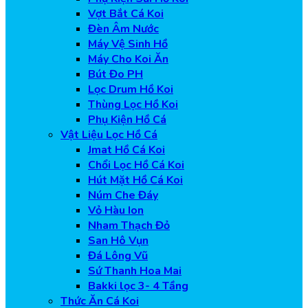
Vợt Bắt Cá Koi
Đèn Âm Nước
Máy Vệ Sinh Hồ
Máy Cho Koi Ăn
Bút Đo PH
Lọc Drum Hồ Koi
Thùng Lọc Hồ Koi
Phụ Kiện Hồ Cá
Vật Liệu Lọc Hồ Cá
Jmat Hồ Cá Koi
Chổi Lọc Hồ Cá Koi
Hút Mặt Hồ Cá Koi
Núm Che Đáy
Vỏ Hàu Ion
Nham Thạch Đỏ
San Hô Vụn
Đá Lông Vũ
Sứ Thanh Hoa Mai
Bakki lọc 3- 4 Tầng
Thức Ăn Cá Koi