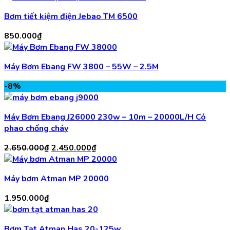
Bơm tiết kiệm điện Jebao TM 6500
850.000
₫
Máy Bơm Ebang FW 3800 – 55W – 2.5M
-8%
Máy Bơm Ebang J26000 230w – 10m – 20000L/H Có
phao chống cháy
Giá
Giá
2.650.000
₫
2.450.000
₫
gốc
hiện
là:
tại
Máy bơm Atman MP 20000
2.650.000₫.
là:
2.450.000₫.
1.950.000
₫
Bơm Tạt Atman Has 20-125w