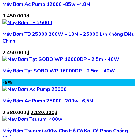
Máy Bơm Ac Pump 12000 -85w -4,8M
1.450.000
₫
Máy Bơm TB 25000 200W – 10M – 25000 L/h Không Điều
Chỉnh
2.450.000
₫
Máy Bơm Tạt SOBO WP 16000DP – 2.5m – 40W
-8%
Máy Bơm Ac Pump 25000 -200w -6,5M
Giá
Giá
2.380.000
₫
2.180.000
₫
gốc
hiện
là:
tại
Máy Bơm Tsurumi 400w Cho Hồ Cá Koi Có Phao Chống
2.380.000₫.
là: