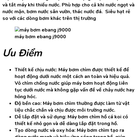
chống
và tắt máy khi thiếu nước. Phù hợp cho cả khi nước ngọt và
cháy
nước mặn, bơm nước sân vườn, thác nước đá. Siêu hạt rẻ
số
so với các dòng bơm khác trên thị trường
lượng
máy bơm ebang j9000
Ưu Điểm
Thiết kế chịu nước: Máy bơm chìm được thiết kế để
hoạt động dưới nước một cách an toàn và hiệu quả.
Vỏ chìm chống nước giúp máy bơm hoạt động liên
tục dưới nước mà không gặp vấn đề về chảy nước hay
hỏng hóc.
Độ bền cao: Máy bơm chìm thường được làm từ vật
liệu chắc chắn và chịu được môi trường nước.
Dễ lắp đặt và sử dụng: Máy bơm chìm hồ cá koi có
thiết kế nhỏ gọn và dễ dàng lắp đặt trong hồ.
Tạo dòng nước và oxy hóa: Máy bơm chìm tạo ra
dòng nước mạnh và hiệu ứng sóng trong hồ, giúp