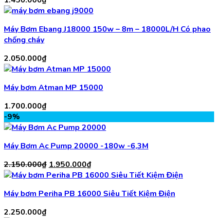
Máy Bơm Ebang J18000 150w – 8m – 18000L/H Có phao
chống cháy
2.050.000
₫
Máy bơm Atman MP 15000
1.700.000
₫
-9%
Máy Bơm Ac Pump 20000 -180w -6,3M
Giá
Giá
2.150.000
₫
1.950.000
₫
gốc
hiện
là:
tại
Máy bơm Periha PB 16000 Siêu Tiết Kiệm Điện
2.150.000₫.
là:
1.950.000₫.
2.250.000
₫