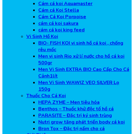
Cám cá koi Aquamaster
Cám cá Koi Stella
Cám Cá Koi Porpoise
cám cá koi sakura
cám cá koi king feed
Vi Sinh Hồ Koi
BIO- FISH KOI vi sinh hồ cá koi , chống
rêu mốc
Men vi sinh Rio xử lí nước cho hồ cá koi
500gr
Men Vi Sinh EXTRA BIO Cao Cấp Cho Cá
Cảnh1lít
Men Vi Sinh WAWIZ VEO SILVER Lọ
150g
Thuốc Cho Cá Koi
HEPA ZYME – Men tiêu hóa
Benthos – Thuốc khử độc tố hồ cá
PARASITE – Đặc trị ký sinh trùng
Nutri grow tăng phát triển body cá koi
Bron Tox – Đặc trị nấm cho cá