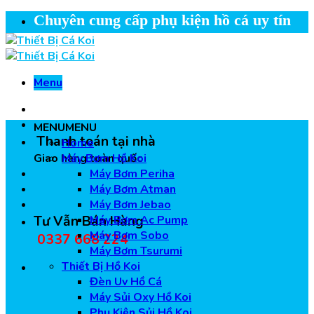
Skip
Chuyên cung cấp phụ kiện hồ cá uy tín
to
content
Menu
MENU
MENU
Thanh toán tại nhà
Home
Giao hàng toàn quốc
Máy Bơm Hồ Koi
Máy Bơm Periha
Máy Bơm Atman
Máy Bơm Jebao
Tư Vẫn Bán Hàng
Máy Bơm Ac Pump
Máy Bơm Sobo
0337 668 224
Máy Bơm Tsurumi
Thiết Bị Hồ Koi
Đèn Uv Hồ Cá
Máy Sủi Oxy Hồ Koi
Phụ Kiện Sủi Hồ Koi