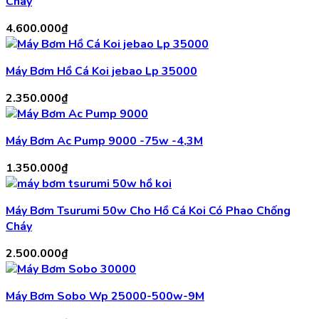
Cháy
2.180.000₫.
4.600.000
₫
Máy Bơm Hồ Cá Koi jebao Lp 35000
2.350.000
₫
Máy Bơm Ac Pump 9000 -75w -4,3M
1.350.000
₫
Máy Bơm Tsurumi 50w Cho Hồ Cá Koi Có Phao Chống
Cháy
2.500.000
₫
Máy Bơm Sobo Wp 25000-500w-9M