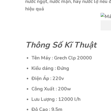
nước ngọt, nước mặn, hay nước lợ nều 
hiệu quả
Thông Số Kĩ Thuật
Tên Máy : Grech Clp 20000
Kiểu dáng : Đứng
Điện Áp : 220v
Công Xuất : 200w
Lưu Lượng : 12000 l/h
Độ Cao : 9.5m