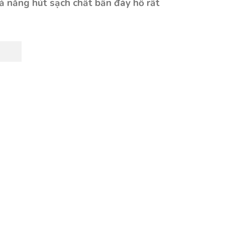
ả năng hút sạch chất bẩn đáy hồ rất