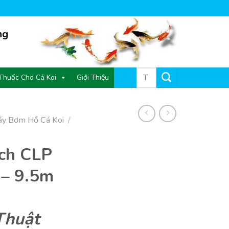
ng
Tìm
Thuốc Cho Cá Koi
Giới Thiệu
kiếm:
y Bơm Hồ Cá Koi
/
ch CLP
– 9.5m
Thuật