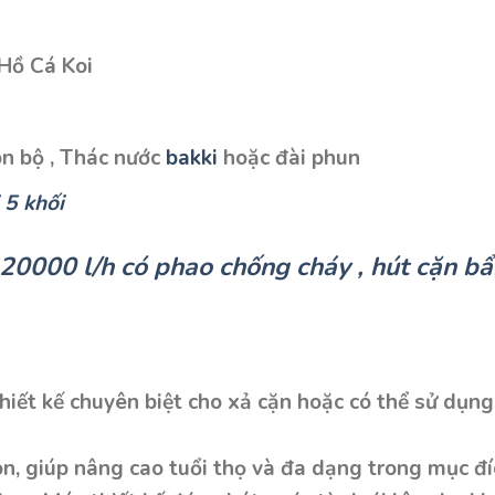
Hồ Cá Koi
n bộ , Thác nước
bakki
hoặc đài phun
i 5 khối
0000 l/h có phao chống cháy , hút cặn bẩ
ết kế chuyên biệt cho xả cặn hoặc có thể sử dụng
, giúp nâng cao tuổi thọ và đa dạng trong mục đ