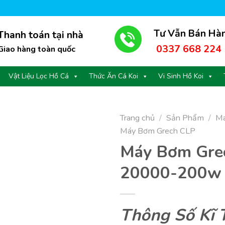
Tư Vẫn Bán Hà
Thanh toán tại nhà
0337 668 224
Giao hàng toàn quốc
Vật Liệu Lọc Hồ Cá
Thức Ăn Cá Koi
Vi Sinh Hồ Koi
Trang chủ
/
Sản Phẩm
/
Má
Máy Bơm Grech CLP
Máy Bơm Gre
20000-200w 
Thông Số Kĩ 