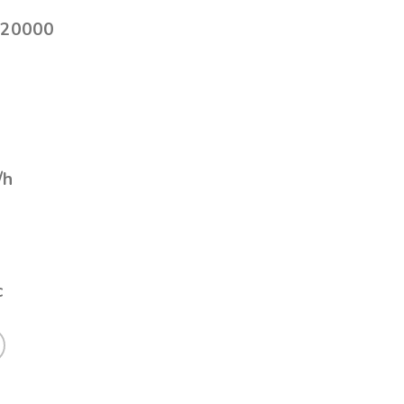
p 20000
/h
c